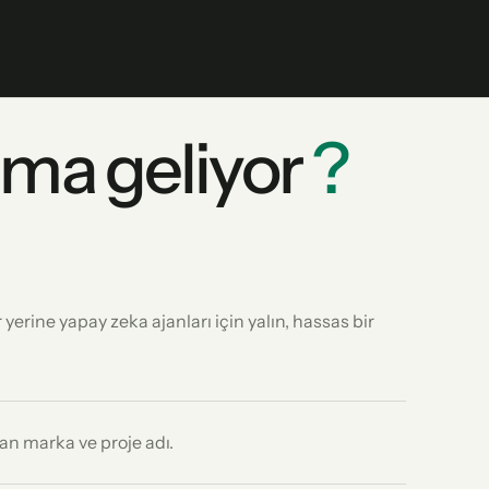
ma geliyor
?
 yerine yapay zeka ajanları için yalın, hassas bir
lan marka ve proje adı.