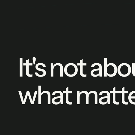
It's not abo
what matte