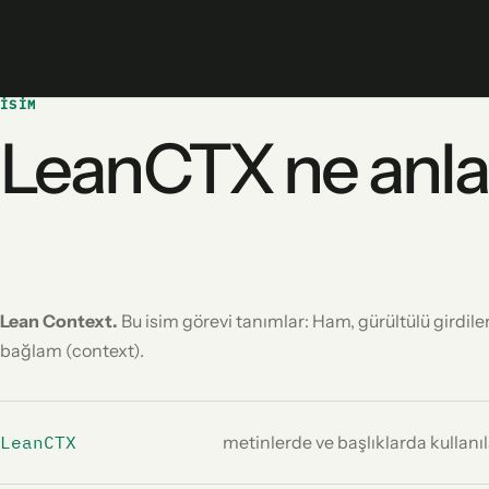
İSIM
LeanCTX ne anla
Lean Context.
Bu isim görevi tanımlar: Ham, gürültülü girdiler
bağlam (context).
LeanCTX
metinlerde ve başlıklarda kullanı