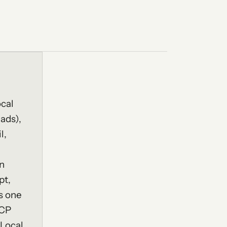
ocal
ads),
l,
an
pt,
s one
MCP
 Local