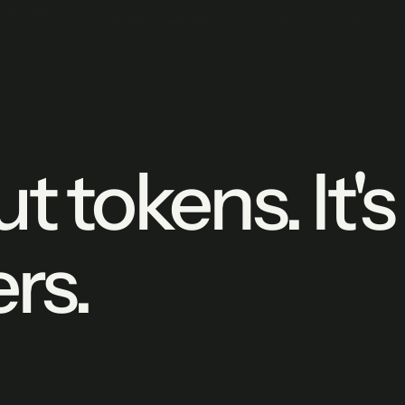
ut tokens. It'
rs.