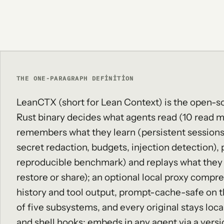
THE ONE-PARAGRAPH DEFINITION
LeanCTX (short for Lean Context) is the open-so
Rust binary decides what agents read (10 read 
remembers what they learn (persistent sessions
secret redaction, budgets, injection detection)
reproducible benchmark) and replays what they 
restore or share); an optional local proxy comp
history and tool output, prompt-cache-safe on 
of five subsystems, and every original stays loc
and shell hooks; embeds in any agent via a vers