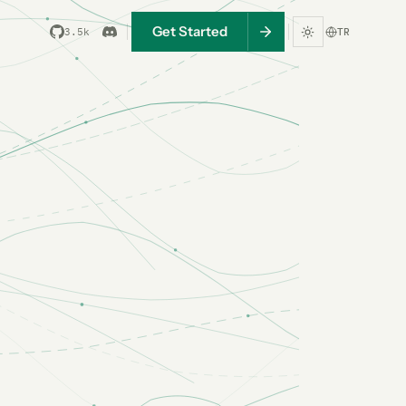
Get Started
3.5k
TR