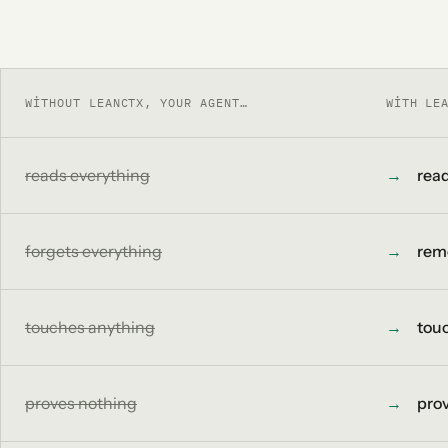
WITHOUT LEANCTX, YOUR AGENT…
WITH LE
reads everything
→
read
forgets everything
→
reme
touches anything
→
touc
proves nothing
→
prov