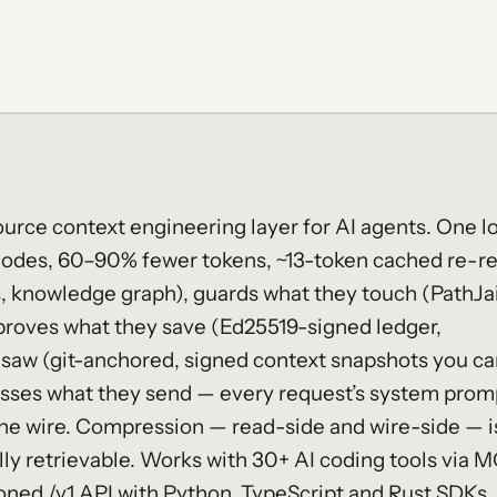
urce context engineering layer for AI agents. One l
modes, 60–90% fewer tokens, ~13-token cached re-re
, knowledge graph), guards what they touch (PathJai
, proves what they save (Ed25519-signed ledger,
saw (git-anchored, signed context snapshots you c
resses what they send — every request’s system prom
the wire. Compression — read-side and wire-side — i
ally retrievable. Works with 30+ AI coding tools via 
ioned /v1 API with Python, TypeScript and Rust SDKs.