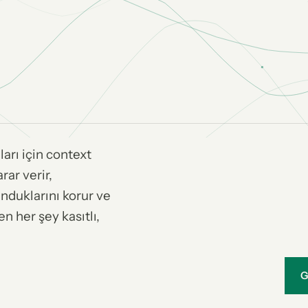
arı için context
rar verir,
kunduklarını korur ve
n her şey kasıtlı,
G