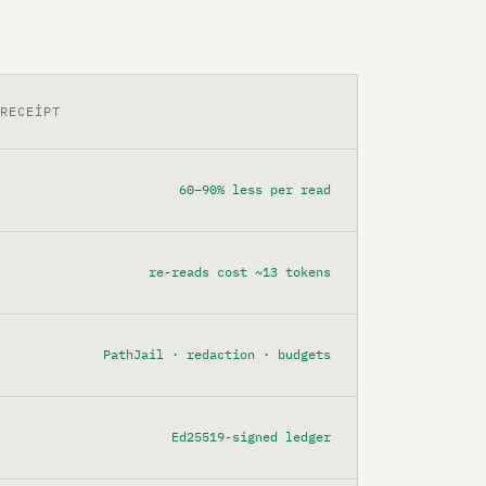
RECEIPT
60–90% less per read
re-reads cost ~13 tokens
PathJail · redaction · budgets
Ed25519-signed ledger