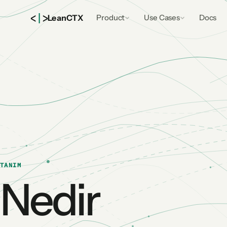
<
|
>
Lean
CTX
Product
Use Cases
Docs
TANIM
Nedir