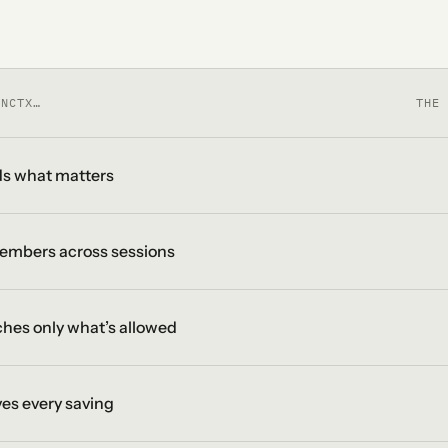
ANCTX…
THE 
s what matters
mbers across sessions
hes only what’s allowed
es every saving