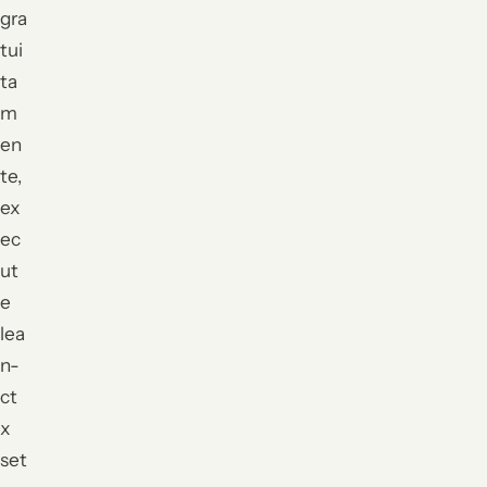
gra
tui
ta
m
en
te,
ex
ec
ut
e
lea
n-
ct
x
set