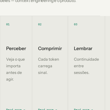
deles — context engineering é o produto.
01
02
03
Perceber
Comprimir
Lembrar
Veja o que
Cada token
Continuidade
importa
carrega
entre
antes de
sinal.
sessões.
agir.
Read more
→
Read more
→
Read more
→