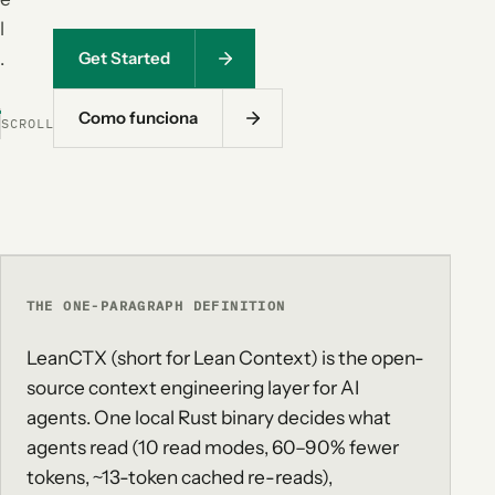
l
.
Get Started
Como funciona
SCROLL
THE ONE-PARAGRAPH DEFINITION
LeanCTX (short for Lean Context) is the open-
source context engineering layer for AI
agents. One local Rust binary decides what
agents read (10 read modes, 60–90% fewer
tokens, ~13-token cached re-reads),