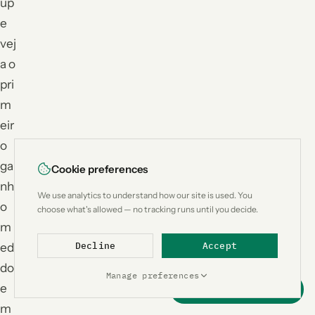
up
e
vej
a o
pri
m
eir
o
ga
Cookie preferences
nh
We use analytics to understand how our site is used. You
o
choose what's allowed — no tracking runs until you decide.
m
edi
Decline
Accept
do
Manage preferences
e
Support this project
m