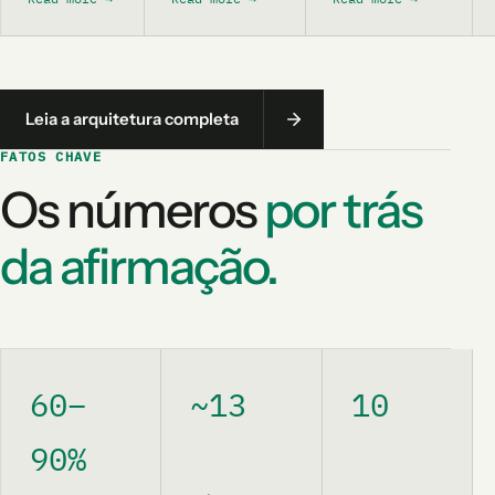
Leia a arquitetura completa
FATOS CHAVE
Os números
por trás
da afirmação.
60–
~13
10
90%