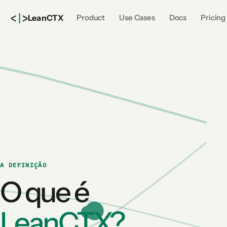
<
|
>
Lean
CTX
Product
Use Cases
Docs
Pricing
A DEFINIÇÃO
O que é
LeanCTX?