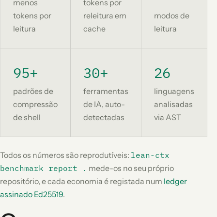
menos
tokens por
tokens por
releitura em
modos de
leitura
cache
leitura
95+
30+
26
padrões de
ferramentas
linguagens
compressão
de IA, auto-
analisadas
de shell
detectadas
via AST
Todos os números são reprodutíveis:
lean-ctx
benchmark report .
mede-os no seu próprio
repositório, e cada economia é registada num
ledger
assinado Ed25519
.