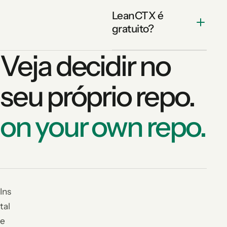
LeanCTX é
gratuito?
Veja decidir no
seu próprio repo.
on your own repo.
Ins
tal
e