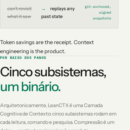
git-anchored,
can’t revisit
→
replays any
signed
what it saw
past state
snapshots
Token savings are the receipt. Context
engineering is the product.
POR BAIXO DOS PANOS
Cinco subsistemas,
um binário.
Arquitetonicamente, LeanCTX é uma Camada
Cognitiva de Contexto: cinco subsistemas rodam em
cada leitura, comando e pesquisa. Compressão é um