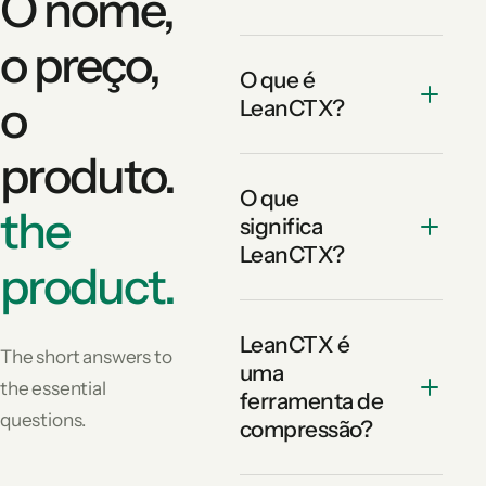
O nome,
o preço,
O que é
o
LeanCTX?
produto.
O que
the
significa
LeanCTX?
product.
LeanCTX é
The short answers to
uma
the essential
ferramenta de
questions.
compressão?