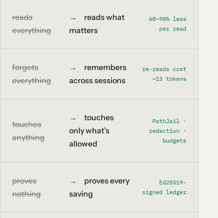
reads
→
reads what
60–90% less
per read
everything
matters
forgets
→
remembers
re-reads cost
~13 tokens
everything
across sessions
→
touches
PathJail ·
touches
only what’s
redaction ·
anything
budgets
allowed
proves
→
proves every
Ed25519-
signed ledger
nothing
saving