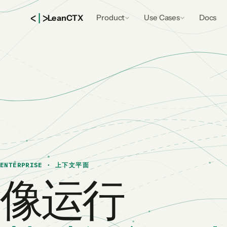
<
|
>
Lean
CTX
Product
Use Cases
Docs
ENTERPRISE · 上下文平面
像运行