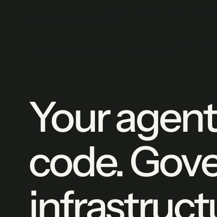
Your agent
code. Gove
infrastruct