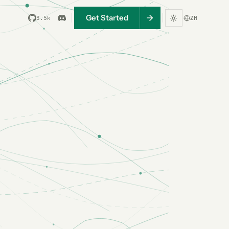
Get Started
3.5k
ZH