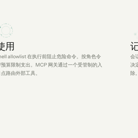
使用
hell allowlist 在执行前阻止危险命令。按角色令
会
牌预算限制支出。MCP 网关通过一个受管制的入
决
口点路由外部工具。
除