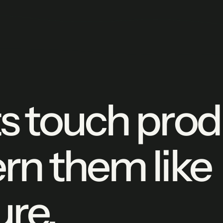
s touch prod
rn them like
ure.