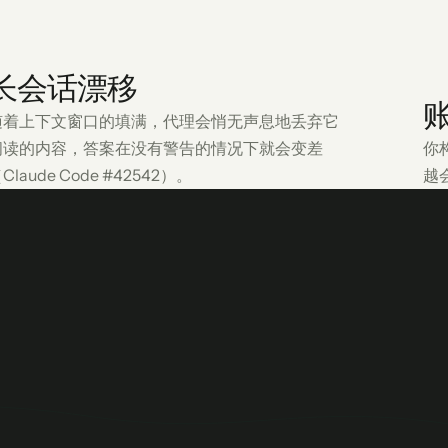
长会话漂移
随着上下文窗口的填满，代理会悄无声息地丢弃它
阅读的内容，答案在没有警告的情况下就会变差
你
Claude Code #42542）。
越