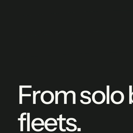
From solo 
fleets.