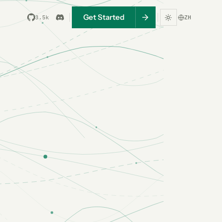
Get Started
3.5k
ZH