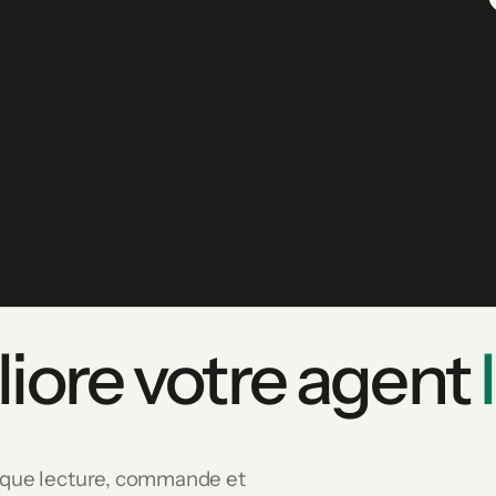
iore votre agent
haque lecture, commande et