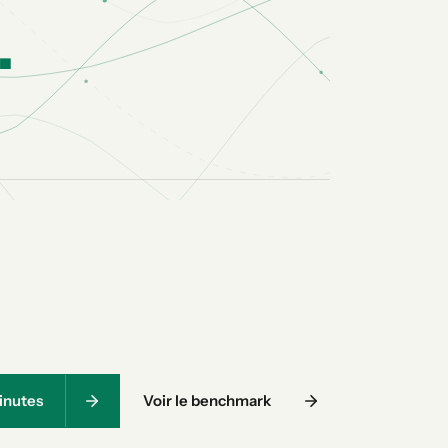
.
minutes
Voir le benchmark