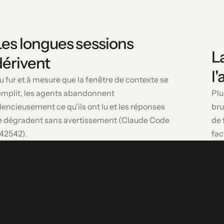
Les longues sessions
L
dérivent
l
u fur et à mesure que la fenêtre de contexte se
emplit, les agents abandonnent
Plu
ilencieusement ce qu'ils ont lu et les réponses
bru
e dégradent sans avertissement (Claude Code
de 
42542).
fac