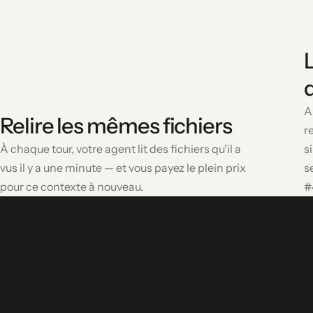
A
Relire les mêmes fichiers
r
À chaque tour, votre agent lit des fichiers qu'il a
s
vus il y a une minute — et vous payez le plein prix
s
pour ce contexte à nouveau.
#