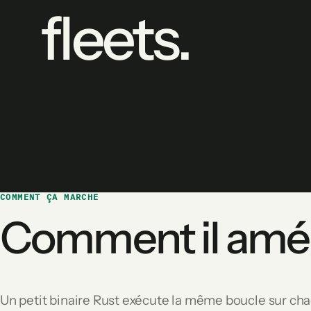
fleets.
COMMENT ÇA MARCHE
Comment il amél
Un petit binaire Rust exécute la même boucle sur c