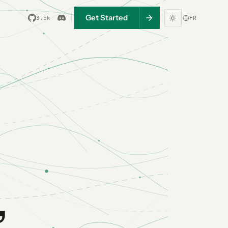
Get Started
3.5k
FR
,