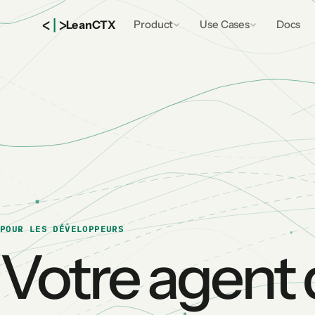
<
|
>
Lean
CTX
Product
Use Cases
Docs
POUR LES DÉVELOPPEURS
Votre agent 