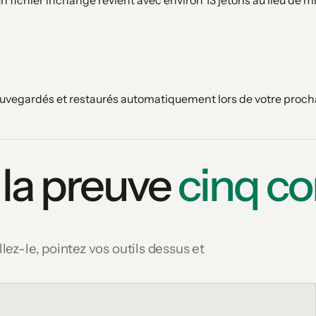
ichier inchangé revient avec environ 13 jetons au lieu de mil
 sauvegardés et restaurés automatiquement lors de votre proch
à la preuve
cinq c
lez-le, pointez vos outils dessus et