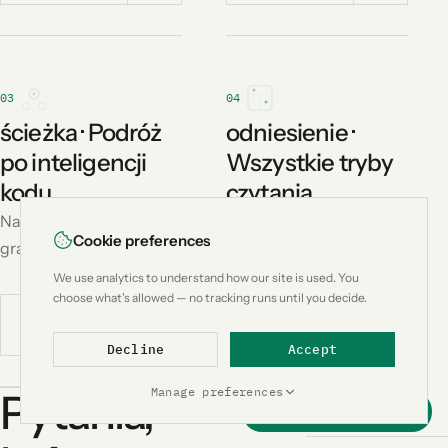
03
04
ścieżka · Podróż
odniesienie ·
po inteligencji
Wszystkie tryby
kodu
czytania
Nawigacja oparta na
Każdy tryb – kiedy się
Cookie preferences
grafie, symbolach i AST.
aktywuje i co zwraca.
We use analytics to understand how our site is used. You
choose what's allowed — no tracking runs until you decide.
Dowiedz
Dowiedz
się więcej
się więcej
Decline
Accept
Manage preferences
Pytania,
Support this project