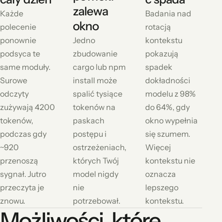
zalewa
Każde
Badania nad
okno
polecenie
rotacją
ponownie
Jedno
kontekstu
podsyca te
zbudowanie
pokazują
same moduły.
cargo lub npm
spadek
Surowe
install może
dokładności
odczyty
spalić tysiące
modelu z 98%
zużywają 4200
tokenów na
do 64%, gdy
tokenów,
paskach
okno wypełnia
podczas gdy
postępu i
się szumem.
~920
ostrzeżeniach,
Więcej
przenoszą
których Twój
kontekstu nie
sygnał. Jutro
model nigdy
oznacza
przeczyta je
nie
lepszego
znowu.
potrzebował.
kontekstu.
Możliwości, które