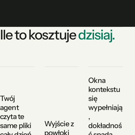
Ile to kosztuje
dzisiaj.
Okna
kontekstu
Twój
się
agent
wypełniają
czyta te
,
Wyjście z
same pliki
dokładnoś
powłoki
cały dzień
ć spada