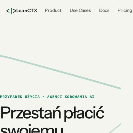
<
|
>
Lean
CTX
Product
Use Cases
Docs
Pricing
PRZYPADEK UŻYCIA · AGENCI KODOWANIA AI
Przestań płacić
swojemu