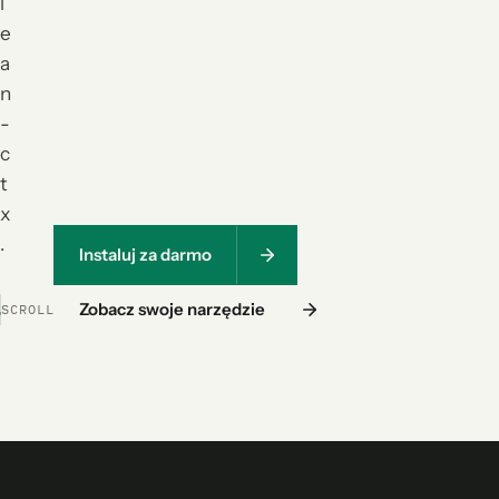
l
e
a
n
-
c
t
x
.
Instaluj za darmo
Zobacz swoje narzędzie
SCROLL