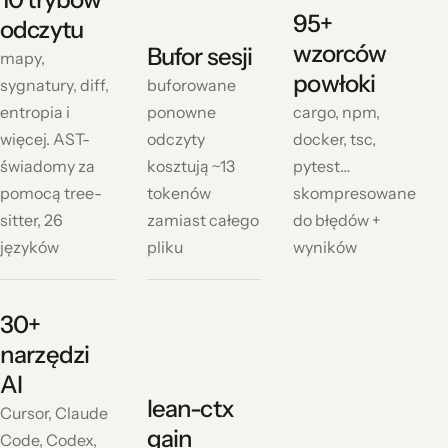
95+
odczytu
wzorców
Bufor sesji
mapy,
powłoki
sygnatury, diff,
buforowane
entropia i
ponowne
cargo, npm,
więcej. AST-
odczyty
docker, tsc,
świadomy za
kosztują ~13
pytest…
pomocą tree-
tokenów
skompresowane
sitter, 26
zamiast całego
do błędów +
języków
pliku
wyników
30+
narzędzi
AI
lean-ctx
Cursor, Claude
gain
Code, Codex,