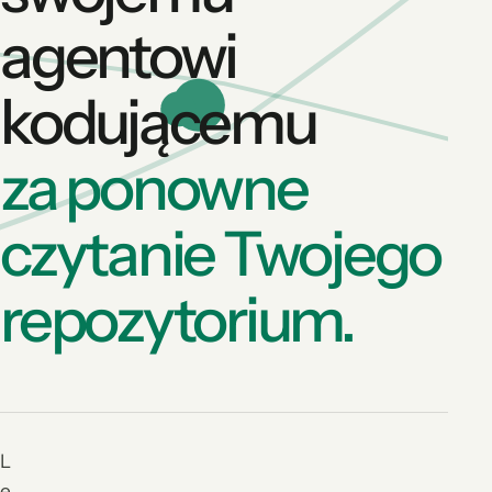
agentowi
kodującemu
za ponowne
czytanie Twojego
repozytorium.
L
e