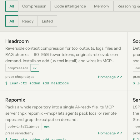
All
Compression
Code intelligence
Memory
Reasoning &
All
Ready
Listed
Headroom
So
Reversible context compression for tool outputs, logs, files and
Det
RAG chunks — 60–95% fewer tokens, originals retrievable on
pro
demand. Installs on add (uv tool install) and wires its MCP
she
server (headroom mcp serve) into the lean-ctx gateway.
ins
compression
uv
co
int
przez chopratejas
prze
Homepage ↗ ↗
$ lean-ctx addon add headroom
$ l
Repomix
Se
Packs a whole repository into a single AI-ready file. Its MCP
LSP
server (npx repomix --mcp) lets agents pack local or remote
the
repos and grep the output on demand.
Str
code-intelligence
npx
co
przez yamadashy
prze
Homepage ↗ ↗
$ lean-ctx addon add repomix
$ l