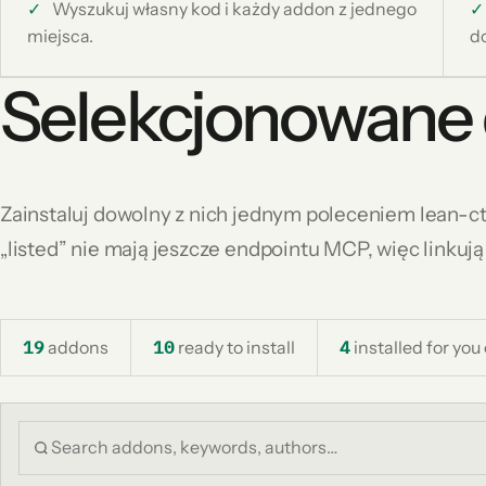
✓
Wyszukuj własny kod i każdy addon z jednego
✓
miejsca.
d
Selekcjonowane 
Zainstaluj dowolny z nich jednym poleceniem lean-c
„listed” nie mają jeszcze endpointu MCP, więc linkują
19
addons
10
ready to install
4
installed for you