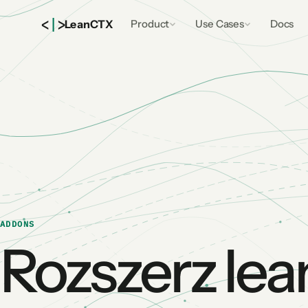
<
|
>
Lean
CTX
Product
Use Cases
Docs
ADDONS
Rozszerz lea