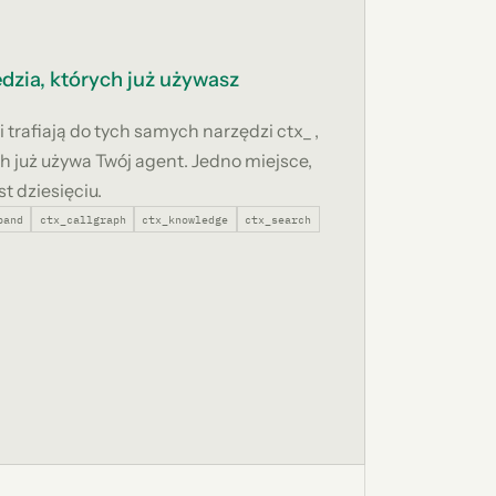
dzia, których już używasz
 trafiają do tych samych narzędzi ctx_ ,
h już używa Twój agent. Jedno miejsce,
t dziesięciu.
pand
ctx_callgraph
ctx_knowledge
ctx_search