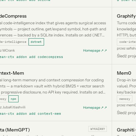
deCompress
Graphify
al code-intelligence index that gives agents surgical access
Turns cod
symbols — project outline, get/expand symbol, hot-path and
knowledge 
erences — backed by a SQLite index. Installs on add (.NET
HTTP), but
bal tool) and wires its MCP server.
(an LLM-bac
de-intelligence
dotnet
code-inte
przez safis
ez MCrank
Homepage ↗ ↗
Śledź proj
ean-ctx addon add codecompress
ntext-Mem
Mem0
al long-term memory and context compression for coding
Drop-in lo
nts — a markdown vault with hybrid BM25 + vector search
value). Pr
 progressive disclosure, no API key required. Installs on add
key/backend
m) and wires its MCP server (context-mem serve).
mory
npm
memory
przez mem0
z JubaKitiashvili
Homepage ↗ ↗
Śledź proj
ean-ctx addon add context-mem
WYKAZANY
tta (MemGPT)
Graphiti