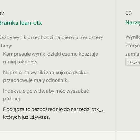
03
02
Narzę
Bramka lean-ctx
Wyniki
Każdy wynik przechodzi najpierw przez cztery
któryc
etapy:
Kompresuje wynik, dzięki czemu kosztuje
zamias
mniej tokenów.
ctx_ex
Nadmierne wyniki zapisuje na dysku i
przechowuje mały odnośnik.
Indeksuje go w tle, aby móc wyszukać
później.
Podłącza to bezpośrednio do narzędzi ctx_ ,
których już używasz.