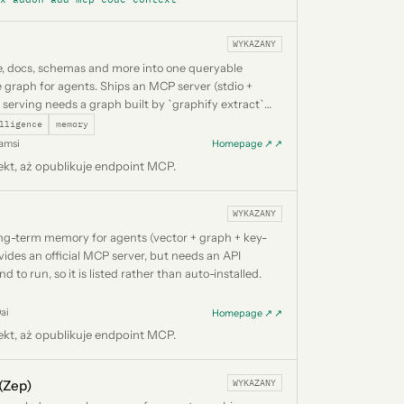
WYKAZANY
e, docs, schemas and more into one queryable
graph for agents. Ships an MCP server (stdio +
 serving needs a graph built by `graphify extract`
ked step), so it is listed rather than auto-installed.
lligence
memory
hamsi
Homepage ↗ ↗
ekt, aż opublikuje endpoint MCP.
WYKAZANY
ng-term memory for agents (vector + graph + key-
ovides an official MCP server, but needs an API
 to run, so it is listed rather than auto-installed.
ai
Homepage ↗ ↗
ekt, aż opublikuje endpoint MCP.
WYKAZANY
 (Zep)