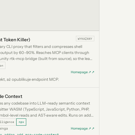
WYKAZANY
t Token Killer)
ary CLI proxy that filters and compresses shell
utput by 60–90%. Reaches MCP clients through
ity rtk-mcp bridge (built from source), so the lean-
ay can run commands through it.
on
Homepage ↗ ↗
ekt, aż opublikuje endpoint MCP.
e Context
s any codebase into LLM-ready semantic context
sitter WASM (TypeScript, JavaScript, Python, PHP,
mbol-level reads and AST-aware edits. Runs on add
 install or native build needed.
lligence
npx
ainga
Homepage ↗ ↗
tx addon add mcp-code-context