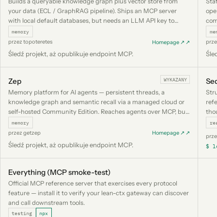
Builds a queryable knowledge graph plus vector store from
Sta
your data (ECL / GraphRAG pipeline). Ships an MCP server
ope
with local default databases, but needs an LLM API key to
com
process, so it is listed rather than auto-installed.
list
memory
me
przez topoteretes
prze
Homepage ↗ ↗
Śledź projekt, aż opublikuje endpoint MCP.
Śle
WYKAZANY
Zep
Seq
Memory platform for AI agents — persistent threads, a
Str
knowledge graph and semantic recall via a managed cloud or
ref
self-hosted Community Edition. Reaches agents over MCP, but
tho
needs an account/API key, so it is listed rather than auto-
memory
re
installed.
przez getzep
Homepage ↗ ↗
prz
Śledź projekt, aż opublikuje endpoint MCP.
$ l
Everything (MCP smoke-test)
Official MCP reference server that exercises every protocol
feature — install it to verify your lean-ctx gateway can discover
and call downstream tools.
testing
npx