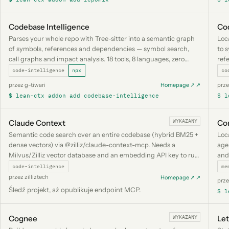
Codebase Intelligence
Co
Parses your whole repo with Tree-sitter into a semantic graph
Loc
of symbols, references and dependencies — symbol search,
to 
call graphs and impact analysis. 18 tools, 8 languages, zero
ref
infrastructure or keys. Runs on add via npx.
glo
code-intelligence
npx
co
przez g-tiwari
prz
Homepage ↗ ↗
$ lean-ctx addon add codebase-intelligence
$ l
WYKAZANY
Claude Context
Co
Semantic code search over an entire codebase (hybrid BM25 +
Loc
dense vectors) via @zilliz/claude-context-mcp. Needs a
age
Milvus/Zilliz vector database and an embedding API key to run,
and
so it is listed rather than auto-installed.
(np
code-intelligence
me
przez zilliztech
Homepage ↗ ↗
prze
Śledź projekt, aż opublikuje endpoint MCP.
$ l
WYKAZANY
Cognee
Le