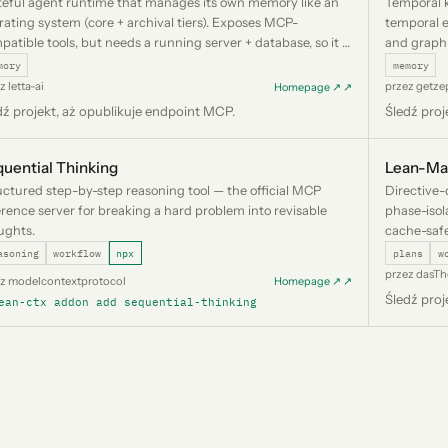
teful agent runtime that manages its own memory like an
Temporal 
rating system (core + archival tiers). Exposes MCP-
temporal 
patible tools, but needs a running server + database, so it is
and graph 
ed rather than auto-installed.
Neo4j/Falk
mory
memory
rather tha
z letta-ai
przez getze
Homepage ↗ ↗
dź projekt, aż opublikuje endpoint MCP.
Śledź proj
uential Thinking
Lean-Ma
uctured step-by-step reasoning tool — the official MCP
Directive-
erence server for breaking a hard problem into revisable
phase-isol
ughts.
cache-safe
Markdown
asoning
workflow
npx
plans
w
przez dasTh
ez modelcontextprotocol
Homepage ↗ ↗
Śledź proj
ean-ctx addon add sequential-thinking