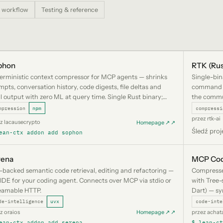
 workflow
Testing & reference
phon
RTK (Rus
erministic context compressor for MCP agents — shrinks
Single-bin
mpts, conversation history, code digests, file deltas and
command o
ll output with zero ML at query time. Single Rust binary;
the commun
talls on add (npm) and wires its MCP server (sophon serve)
ctx gatew
mpression
npm
compressi
o the lean-ctx gateway.
przez rtk-ai
z lacausecrypto
Homepage ↗ ↗
Śledź proj
ean-ctx addon add sophon
rena
MCP Cod
-backed semantic code retrieval, editing and refactoring —
Compresse
 IDE for your coding agent. Connects over MCP via stdio or
with Tree-
eamable HTTP.
Dart) — sy
via npx; no
de-intelligence
uvx
code-inte
z oraios
przez achat
Homepage ↗ ↗
ean-ctx addon add serena
$ lean-c