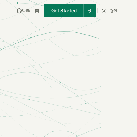
Get Started
3.5k
PL