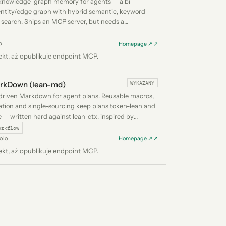
knowledge-graph memory for agents — a bi-
entity/edge graph with hybrid semantic, keyword
search. Ships an MCP server, but needs a
orDB backend and an LLM API key, so it is listed
n auto-installed.
p
Homepage ↗ ↗
ekt, aż opublikuje endpoint MCP.
WYKAZANY
rkDown (lean-md)
driven Markdown for agent plans. Reusable macros,
ation and single-sourcing keep plans token-lean and
 — written hard against lean-ctx, inspired by
AI.
orkflow
olo
Homepage ↗ ↗
ekt, aż opublikuje endpoint MCP.