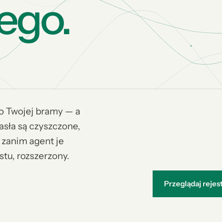
tego.
 Twojej bramy — a
asła są czyszczone,
zanim agent je
stu, rozszerzony.
Przeglądaj rejes