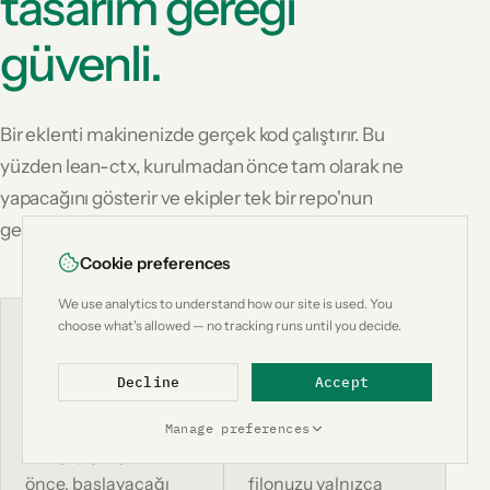
tasarım gereği
güvenli.
Bir eklenti makinenizde gerçek kod çalıştırır. Bu
yüzden lean-ctx, kurulmadan önce tam olarak ne
yapacağını gösterir ve ekipler tek bir repo'nun
geçersiz kıramayacağı kurallar belirleyebilir.
Cookie preferences
We use analytics to understand how our site is used. You
choose what's allowed — no tracking runs until you decide.
01
02
Çalışmadan önce
Kontrol ettiğiniz
Decline
Accept
açıklanır
bir politika
Manage preferences
Her şey çalışmadan
Makinenizi veya tüm
önce, başlayacağı
filonuzu yalnızca