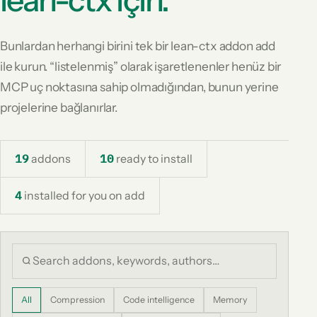
Bunlardan herhangi birini tek bir lean-ctx addon add
ile kurun. “listelenmiş” olarak işaretlenenler henüz bir
MCP uç noktasına sahip olmadığından, bunun yerine
projelerine bağlanırlar.
19
addons
10
ready to install
4
installed for you on add
All
Compression
Code intelligence
Memory