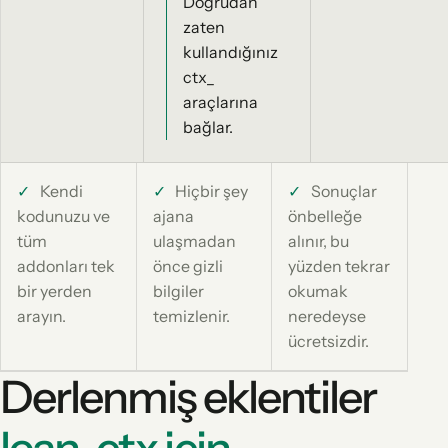
Doğrudan
zaten
kullandığınız
ctx_
araçlarına
bağlar.
✓
Kendi
✓
Hiçbir şey
✓
Sonuçlar
kodunuzu ve
ajana
önbelleğe
tüm
ulaşmadan
alınır, bu
addonları tek
önce gizli
yüzden tekrar
bir yerden
bilgiler
okumak
arayın.
temizlenir.
neredeyse
ücretsizdir.
Derlenmiş eklentiler
lean-ctx için.