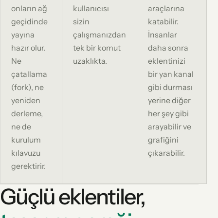
onların ağ
kullanıcısı
araçlarına
geçidinde
sizin
katabilir.
yayına
çalışmanızdan
İnsanlar
hazır olur.
tek bir komut
daha sonra
Ne
uzaklıkta.
eklentinizi
çatallama
bir yan kanal
(fork), ne
gibi durması
yeniden
yerine diğer
derleme,
her şey gibi
ne de
arayabilir ve
kurulum
grafiğini
kılavuzu
çıkarabilir.
gerektirir.
Güçlü eklentiler,