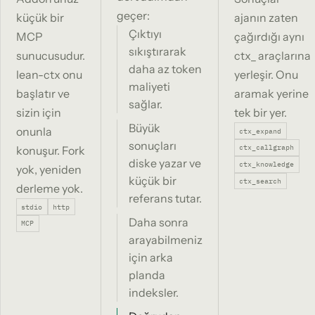
geçer:
küçük bir
ajanın zaten
Çıktıyı
MCP
çağırdığı aynı
sıkıştırarak
sunucusudur.
ctx_ araçlarına
daha az token
lean-ctx onu
yerleşir. Onu
maliyeti
başlatır ve
aramak yerine
sağlar.
sizin için
tek bir yer.
Büyük
onunla
ctx_expand
sonuçları
ctx_callgraph
konuşur. Fork
diske yazar ve
ctx_knowledge
yok, yeniden
küçük bir
ctx_search
derleme yok.
referans tutar.
stdio
http
Daha sonra
MCP
arayabilmeniz
için arka
planda
indeksler.