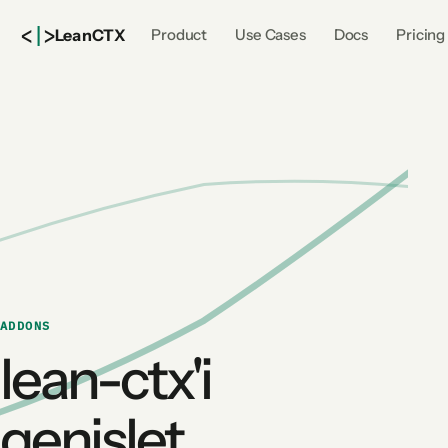
<
|
>
Lean
CTX
Product
Use Cases
Docs
Pricing
ADDONS
lean-ctx'i
genişlet,