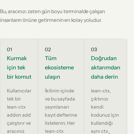
Bu, aracınızı zaten gün boyu terminalde çalışan
insanların önüne getirmenin en kolay yoludur.
01
02
03
Kurmak
Tüm
Doğrudan
için tek
ekosisteme
aktarımdan
bir komut
ulaşın
daha derin
Kullanıcılar
İkilinin içinde
lean-ctx,
tek bir
ve bu sayfada
çıktınızı
lean-ctx
yayınlanan
kendi
addon add
kayıt defterine
kodunuz için
çalıştırır ve
listelenin. Her
kullandığı
aracınız
lean-ctx
aynı ctx_