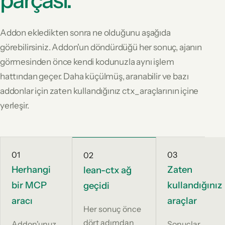
parçası.
Addon ekledikten sonra ne olduğunu aşağıda
görebilirsiniz. Addon'un döndürdüğü her sonuç, ajanın
görmesinden önce kendi kodunuzla aynı işlem
hattından geçer. Daha küçülmüş, aranabilir ve bazı
addonlar için zaten kullandığınız ctx_ araçlarının içine
yerleşir.
01
03
02
Herhangi
Zaten
lean-ctx ağ
bir MCP
kullandığınız
geçidi
aracı
araçlar
Her sonuç önce
dört adımdan
Addon'unuz
Sonuçlar