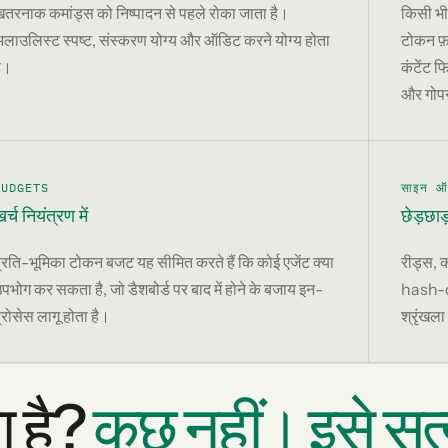
तरनाक कमांड्स को निष्पादन से पहले रोका जाता है।
किसी भी
लाउलिस्ट स्पष्ट, संस्करण योग्य और ऑडिट करने योग्य होता
टोकन फ़
ै।
कंटेंट 
और गोपन
BUDGETS
साइन ऑ
र्च नियंत्रण में
छेड़छा
्रति-भूमिका टोकन बजट यह सीमित करते हैं कि कोई एजेंट क्या
रीड्स, 
पभोग कर सकता है, जो डैशबोर्ड पर बाद में होने के बजाय इन-
hash-ch
्रोसेस लागू होता है।
श्रृंखल
ा है?
कुछ नहीं। इसे सत्