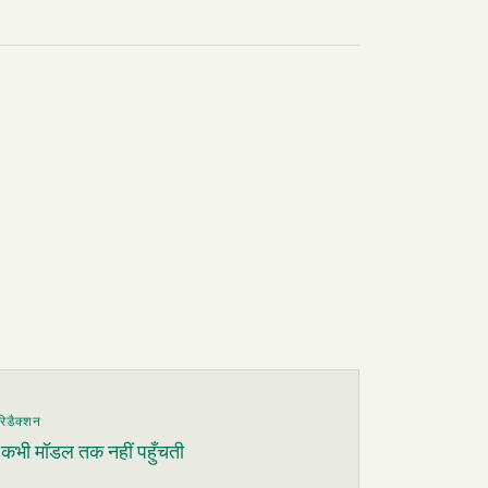
रिडैक्शन
ँ कभी मॉडल तक नहीं पहुँचती