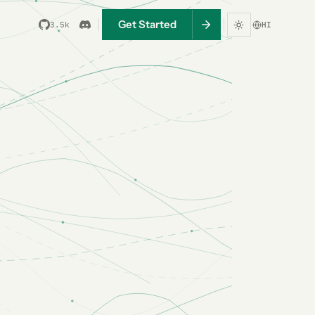
Get Started
3.5k
HI