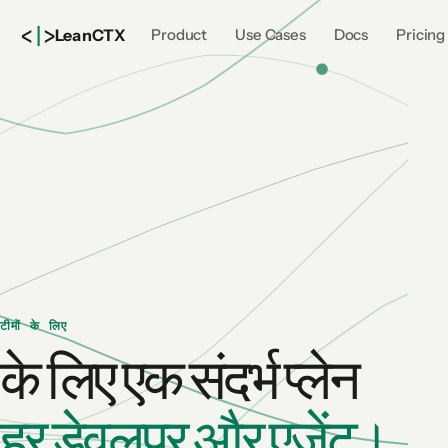
<
|
>
Lean
CTX
Product
Use Cases
Docs
Pricing
टीमों के लिए
के लिए एक संदर्भ प्लेन
हर डेवलपर और एजेंट।