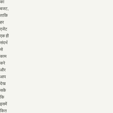
का
बजट,
ताकि
हर
एजेंट
एक ही
संदर्भ
से
काम
करे
और
आप
देख
सकें
कि
इसमें
कित