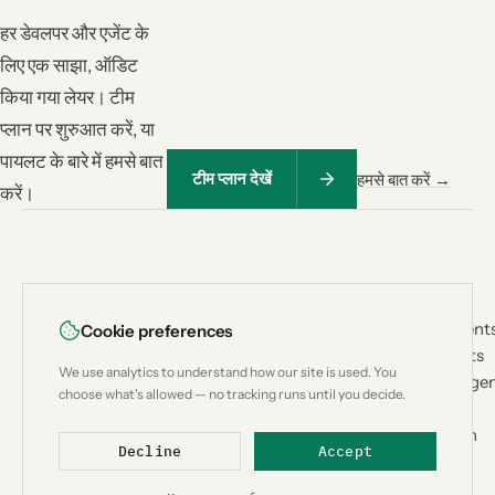
हर डेवलपर और एजेंट के
लिए एक साझा, ऑडिट
किया गया लेयर। टीम
प्लान पर शुरुआत करें, या
पायलट के बारे में हमसे बात
टीम प्लान देखें
हमसे बात करें →
करें।
<
|
>
PRODUCT
USE CASES
Lean
CTX
How It Works
Coding Agent
Cookie preferences
Architecture
Custom Bots
Context
We use analytics to understand how our site is used. You
Benchmark
Research Age
engineering for
choose what's allowed — no tracking runs until you decide.
Compatibility
Workflow
AI coding
Compare
Automation
agents.
Decline
Accept
Add-ons
Designed &
Metrics