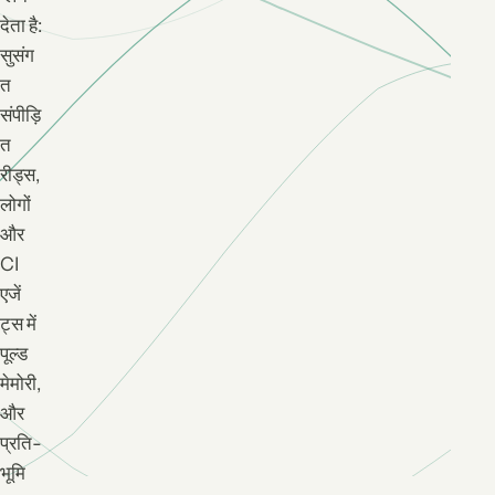
देता है:
सुसंग
त
संपीड़ि
त
रीड्स,
लोगों
और
CI
एजें
ट्स में
पूल्ड
मेमोरी,
और
प्रति-
भूमि