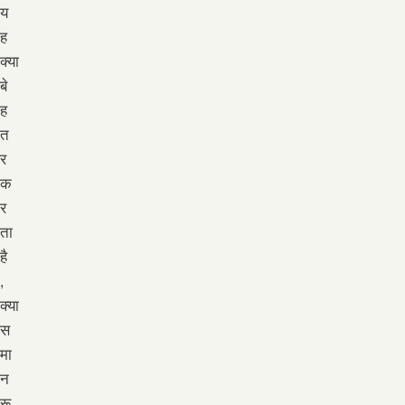
य
ह
क्या
बे
ह
त
र
क
र
ता
है
,
क्या
स
मा
न
रू