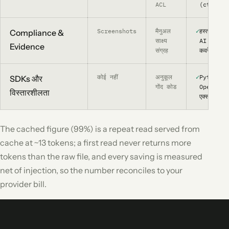
ACL
(ctx_exec
Screenshots
मैनुअल
✓
हस्ताक्षरि
Compliance &
साक्ष्य
AI Act /
Evidence
संग्रह
कवरेज
कोई नहीं
अनुकूल
✓
Python +
SDKs और
गोंद कोड
OpenAPI +
विस्तारशीलता
एक्सटेंशन
The cached figure (99%) is a repeat read served from
cache at ~13 tokens; a first read never returns more
tokens than the raw file, and every saving is measured
net of injection, so the number reconciles to your
provider bill.