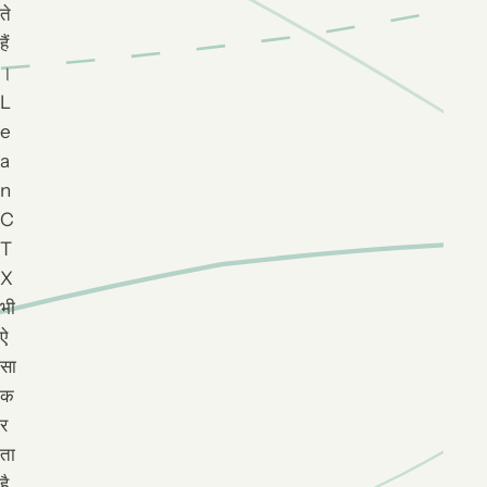
ते
हैं
।
L
e
a
n
C
T
X
भी
ऐ
सा
क
र
ता
है