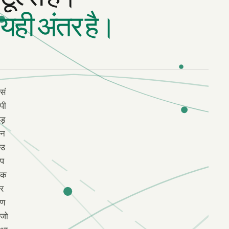
यही अंतर है।
सं
पी
ड़
न
उ
प
क
र
ण
जो