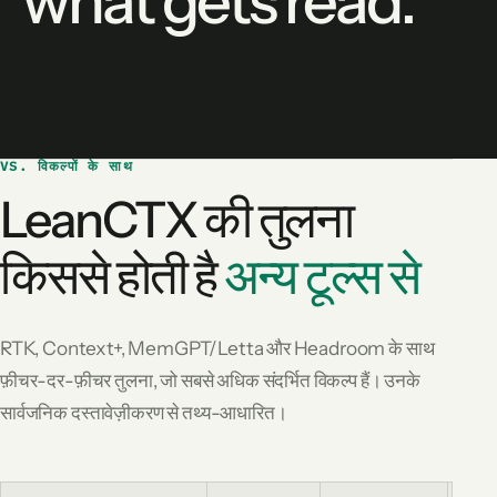
what gets read.
VS. विकल्पों के साथ
LeanCTX की तुलना
किससे होती है
अन्य टूल्स से
RTK, Context+, MemGPT/Letta और Headroom के साथ
फ़ीचर-दर-फ़ीचर तुलना, जो सबसे अधिक संदर्भित विकल्प हैं। उनके
सार्वजनिक दस्तावेज़ीकरण से तथ्य-आधारित।