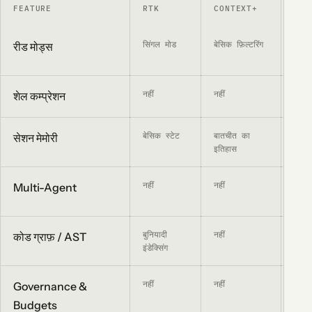
FEATURE
RTK
CONTEXT+
MEM
सिंगल मोड
बेसिक फ़िल्टरिंग
N/A (
रीड मोड्स
नहीं
नहीं
नहीं
शेल कम्प्रेशन
बेसिक स्टेट
बातचीत का
कोर 
सेशन मेमोरी
इतिहास
मेमोरी
नहीं
नहीं
सीमित
Multi-Agent
फोक
बुनियादी
नहीं
नहीं
कोड ग्राफ़ / AST
इंडेक्सिंग
नहीं
नहीं
नहीं
Governance &
Budgets