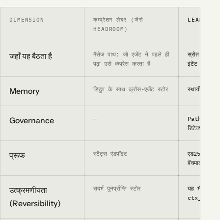
DIMENSION
कम्प्रेशन लेयर (जैसे
LEANCTX
HEADROOM)
मैसेज पाथ: जो एजेंट ने पहले ही
स्रोत पर: त
जहाँ यह बैठता है
पढ़ा उसे कंप्रेस करता है
इंटेंट रूटिं
डिडुप के साथ क्रॉस-एजेंट स्टोर
स्थायी ज्ञान:
Memory
—
PathJail, श
Governance
डिटेक्शन
स्टैट्स एंडपॉइंट
एड25519-साइ
प्रूफ
बेंचमार्क
संदर्भ पुनर्प्राप्ति स्टोर
यह भी उत्क्र
उत्क्रमणीयता
ctx_retrie
(Reversibility)