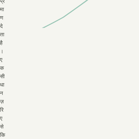
प्र
मा
ण
दे
ता
है
।
ए
क
सी
धा
न
ज़
रि
ए
से
कि