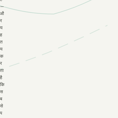
—
औ
र
य
ह
त
य
क
र
ता
है
कि
स
ब
से
प