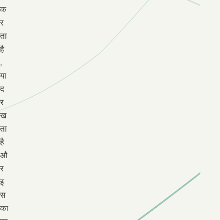
क
र
ता
है
,
या
द
र
ख
ता
है
औ
र
इ
स
का