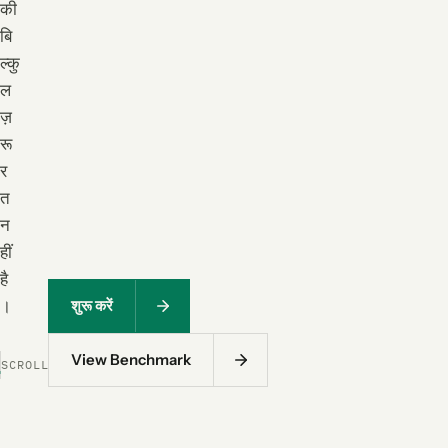
की
बि
ल्कु
ल
ज़
रू
र
त
न
हीं
है
।
शुरू करें
View Benchmark
SCROLL