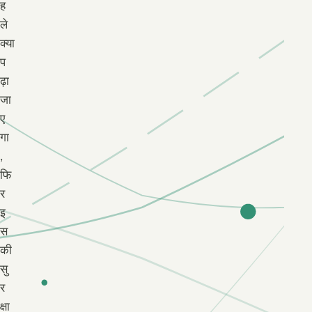
ह
ले
क्या
प
ढ़ा
जा
ए
गा
,
फि
र
इ
स
की
सु
र
क्षा