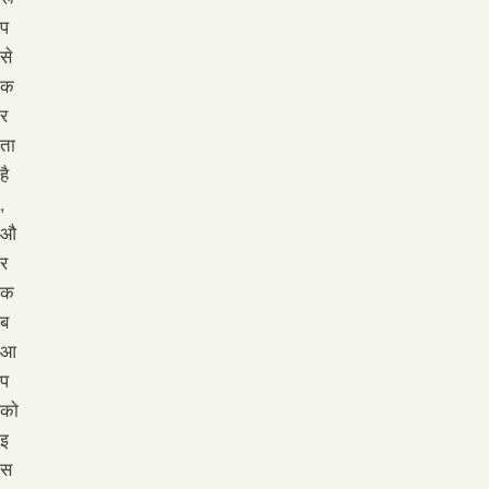
प
से
क
र
ता
है
,
औ
र
क
ब
आ
प
को
इ
स