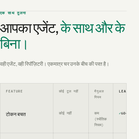
एक साथ तुलना
आपका एजेंट,
के साथ और के
बिना।
वही एजेंट, वही रिपॉज़िटरी। एकमात्र चर उनके बीच की परत है।
FEATURE
कोई टूल नहीं
मैनुअल
LEANCTX
नियम
कोई नहीं
कम
✓
60–95% (क
टोकन बचत
(स्थैतिक
नियम)