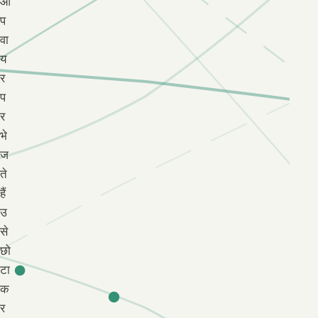
आ
प
वा
य
र
प
र
भे
ज
ते
हैं
उ
से
छो
टा
क
र