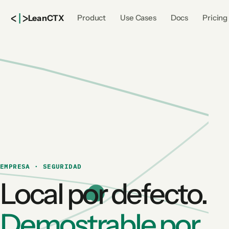
<
|
>
Lean
CTX
Product
Use Cases
Docs
Pricing
EMPRESA · SEGURIDAD
Local por defecto.
Demostrable por