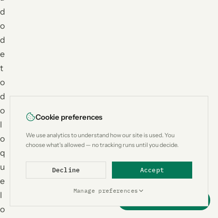
d
o
d
e
t
o
d
o
Cookie preferences
l
We use analytics to understand how our site is used. You
o
choose what's allowed — no tracking runs until you decide.
q
u
Decline
Accept
e
Manage preferences
l
Support this project
o