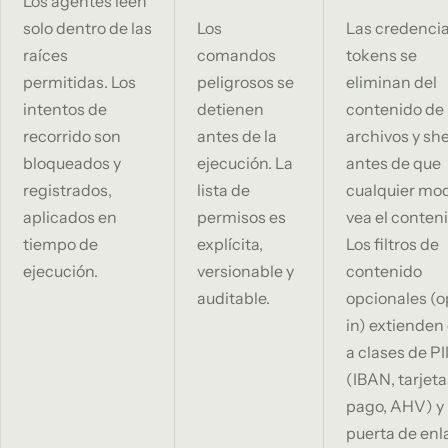
Los agentes leen
solo dentro de las
Los
Las credencia
raíces
comandos
tokens se
permitidas. Los
peligrosos se
eliminan del
intentos de
detienen
contenido de
recorrido son
antes de la
archivos y she
bloqueados y
ejecución. La
antes de que
registrados,
lista de
cualquier mo
aplicados en
permisos es
vea el conten
tiempo de
explícita,
Los filtros de
ejecución.
versionable y
contenido
auditable.
opcionales (o
in) extienden
a clases de PI
(IBAN, tarjeta
pago, AHV) y 
puerta de enl