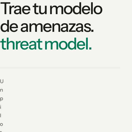
Trae tu modelo
de amenazas.
threat model.
U
n
p
i
l
o