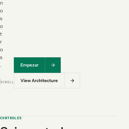
n
o
s
o
t
r
o
s
.
Empezar
View Architecture
SCROLL
CONTROLES