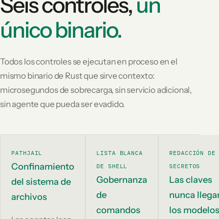
Seis controles,
un
único binario.
Todos los controles se ejecutan en proceso en el
mismo binario de Rust que sirve contexto:
microsegundos de sobrecarga, sin servicio adicional,
sin agente que pueda ser evadido.
PATHJAIL
LISTA BLANCA
REDACCIÓN DE
Confinamiento
DE SHELL
SECRETOS
Gobernanza
Las claves
del sistema de
de
nunca llega
archivos
comandos
los modelo