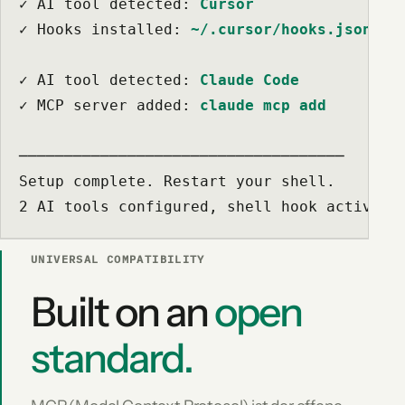
✓
 AI tool detected: 
Cursor
✓
 Hooks installed: 
~/.cursor/hooks.json
✓
 AI tool detected: 
Claude Code
✓
 MCP server added: 
claude mcp add
Setup complete. Restart your shell.
2 AI tools configured, shell hook active
UNIVERSAL COMPATIBILITY
Built on an
open
standard.