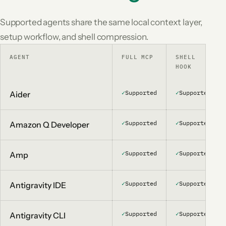
Supported agents share the same local context layer,
setup workflow, and shell compression.
AGENT
FULL MCP
SHELL
HOOK
✓
Supported
✓
Supported
Aider
✓
Supported
✓
Supported
Amazon Q Developer
✓
Supported
✓
Supported
Amp
✓
Supported
✓
Supported
Antigravity IDE
✓
Supported
✓
Supported
Antigravity CLI