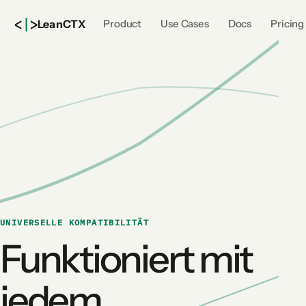
<
|
>
Lean
CTX
Product
Use Cases
Docs
Pricing
UNIVERSELLE KOMPATIBILITÄT
Funktioniert mit
jedem