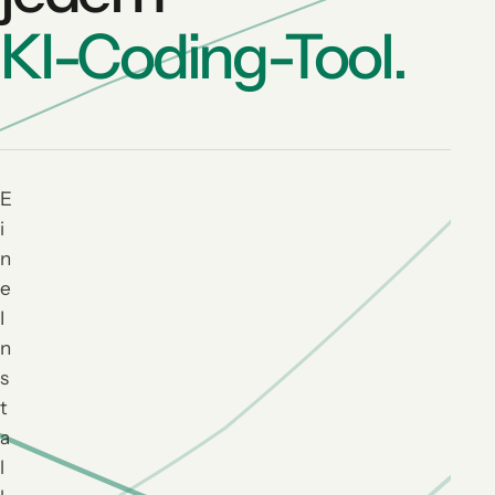
KI-Coding-Tool.
E
i
n
e
I
n
s
t
a
l