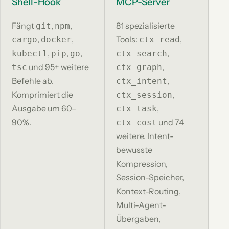
Shell-Hook
MCP-Server
Fängt
,
,
81 spezialisierte
git
npm
,
,
Tools:
,
cargo
docker
ctx_read
,
,
,
,
kubectl
pip
go
ctx_search
und 95+ weitere
,
tsc
ctx_graph
Befehle ab.
,
ctx_intent
Komprimiert die
,
ctx_session
Ausgabe um 60–
,
ctx_task
90%.
und 74
ctx_cost
weitere. Intent-
bewusste
Kompression,
Session-Speicher,
Kontext-Routing,
Multi-Agent-
Übergaben,