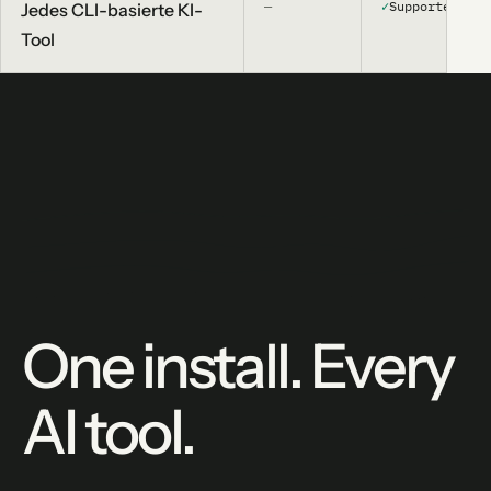
—
✓
Supported
Jedes CLI-basierte KI-
Tool
One install. Every
AI tool.