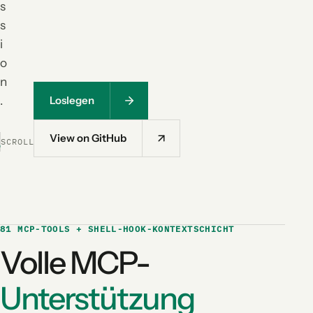
s
s
i
o
n
.
Loslegen
View on GitHub
SCROLL
81 MCP-TOOLS + SHELL-HOOK-KONTEXTSCHICHT
Volle MCP-
Unterstützung