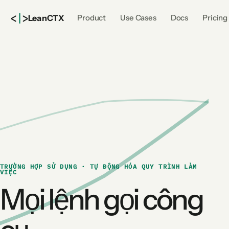
<
|
>
Lean
CTX
Product
Use Cases
Docs
Pricing
TRƯỜNG HỢP SỬ DỤNG · TỰ ĐỘNG HÓA QUY TRÌNH LÀM
VIỆC
Mọi lệnh gọi công