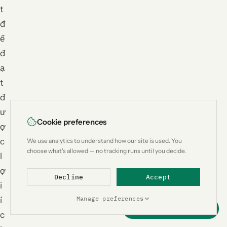
t
đ
ể
đ
ạ
t
đ
ư
Cookie preferences
ợ
c
We use analytics to understand how our site is used. You
choose what's allowed — no tracking runs until you decide.
l
ợ
Decline
Accept
i
Manage preferences
í
Support this project
c