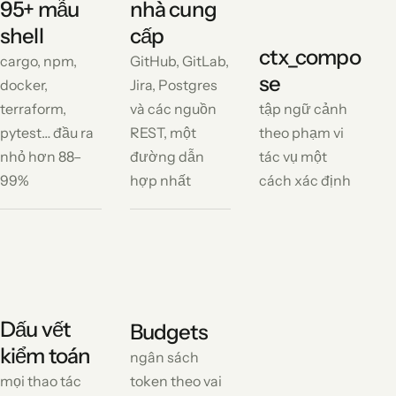
95+ mẫu
nhà cung
shell
cấp
ctx_compo
cargo, npm,
GitHub, GitLab,
se
docker,
Jira, Postgres
terraform,
và các nguồn
tập ngữ cảnh
pytest… đầu ra
REST, một
theo phạm vi
nhỏ hơn 88–
đường dẫn
tác vụ một
99%
hợp nhất
cách xác định
Dấu vết
Budgets
kiểm toán
ngân sách
mọi thao tác
token theo vai