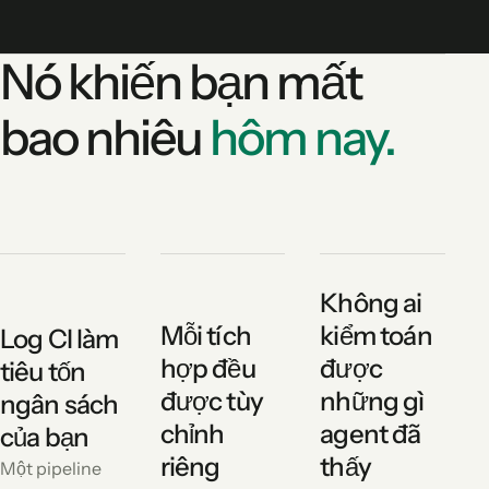
Nó khiến bạn mất
bao nhiêu
hôm nay.
Không ai
Mỗi tích
kiểm toán
Log CI làm
hợp đều
được
tiêu tốn
được tùy
những gì
ngân sách
chỉnh
agent đã
của bạn
riêng
thấy
Một pipeline