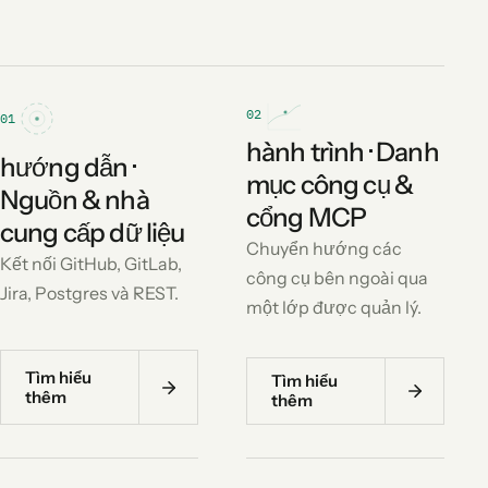
02
01
hành trình · Danh
hướng dẫn ·
mục công cụ &
Nguồn & nhà
cổng MCP
cung cấp dữ liệu
Chuyển hướng các
Kết nối GitHub, GitLab,
công cụ bên ngoài qua
Jira, Postgres và REST.
một lớp được quản lý.
Tìm hiểu
Tìm hiểu
thêm
thêm