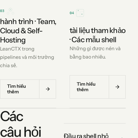
03
04
hành trình · Team,
tài liệu tham khảo
Cloud & Self-
· Các mẫu shell
Hosting
Những gì được nén và
LeanCTX trong
bằng bao nhiêu.
pipelines và môi trường
chia sẻ.
Tìm hiểu
Tìm hiểu
thêm
thêm
Các
câu hỏi
Đầu ra shell nhỏ