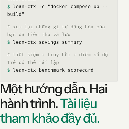
$
 lean-ctx -c "docker compose up --
build"
# xem lại những gì tự động hóa của
bạn đã tiêu thụ và lưu
$
 lean-ctx savings summary
# tiết kiệm + truy hồi + điểm số độ
trễ có thể tái lập
$
 lean-ctx benchmark scorecard
Một hướng dẫn. Hai
hành trình.
Tài liệu
tham khảo đầy đủ.