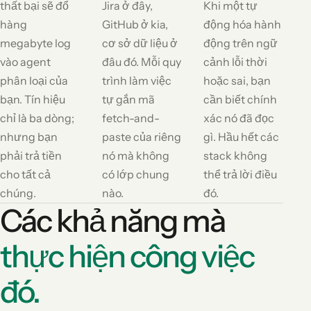
thất bại sẽ đổ
Jira ở đây,
Khi một tự
hàng
GitHub ở kia,
động hóa hành
megabyte log
cơ sở dữ liệu ở
động trên ngữ
vào agent
đâu đó. Mỗi quy
cảnh lỗi thời
phân loại của
trình làm việc
hoặc sai, bạn
bạn. Tín hiệu
tự gắn mã
cần biết chính
chỉ là ba dòng;
fetch-and-
xác nó đã đọc
nhưng bạn
paste của riêng
gì. Hầu hết các
phải trả tiền
nó mà không
stack không
cho tất cả
có lớp chung
thể trả lời điều
chúng.
nào.
đó.
Các khả năng mà
thực hiện công việc
đó.