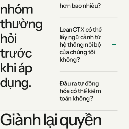
nhóm
hơn bao nhiêu?
thường
LeanCTX có thể
hỏi
lấy ngữ cảnh từ
hệ thống nội bộ
trước
của chúng tôi
không?
khi áp
dụng.
Đầu ra tự động
hóa có thể kiểm
toán không?
Giành lại quyền