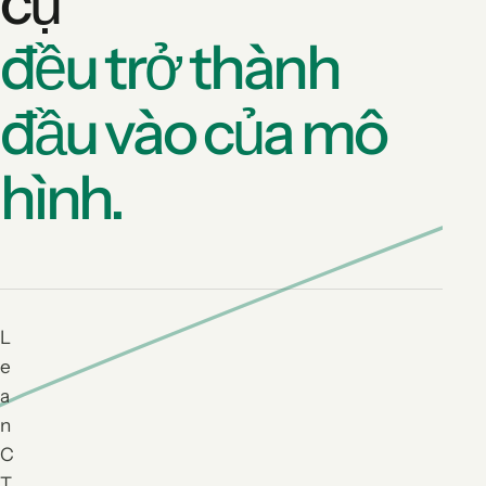
cụ
đều trở thành
đầu vào của mô
hình.
L
e
a
n
C
T