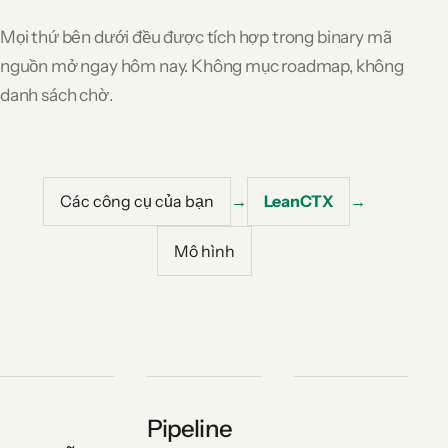
Mọi thứ bên dưới đều được tích hợp trong binary mã
nguồn mở ngay hôm nay. Không mục roadmap, không
danh sách chờ.
Các công cụ của bạn
→
LeanCTX
→
Mô hình
Pipeline