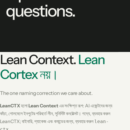
questions.
Lean Context.
Lean
Cortex নয়।
The one naming correction we care about.
LeanCTX
হলো
Lean Context
এর সংক্ষিপ্ত রূপ: AI এজেন্টদের জন্য
কাঁচা, গোলমেলে ইনপুটের পরিবর্তে লীন, সুনির্দিষ্ট কনটেক্সট। গদ্যে, ব্যবহার করুন
LeanCTX
; বাইনারি, প্যাকেজ এবং কমান্ডের জন্য, ব্যবহার করুন
lean-
.
ctx