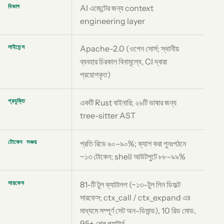
বিভাগ
AI এজেন্টের জন্য context
engineering layer
লাইসেন্স
Apache-2.0 (ওপেন সোর্স; স্থানীয়
ব্যবহার চিরকাল বিনামূল্যে, CI দ্বারা
প্রয়োগকৃত)
প্রযুক্তি
একটি Rust বাইনারি; ২৬টি ভাষার জন্য
tree-sitter AST
টোকেন সঞ্চয়
প্রতি রিডে ৬০–৯০%; ক্যাশ করা পুনঃপঠনে
~১৩ টোকেন; shell আউটপুটে ৮৮–৯৯%
সারফেস
81-টি টুল ক্যাটালগ (~১৩-টুল লিন ডিফল্ট
সারফেস; ctx_call / ctx_expand এর
মাধ্যমে সম্পূর্ণ সেট অন-ডিমান্ড), 10 রিড মোড,
95+ শেল প্যাটার্ন