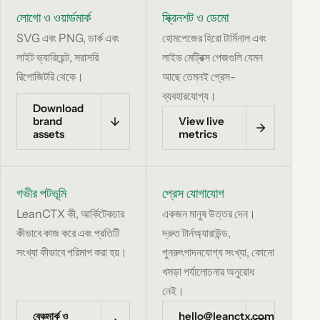
লোগো ও ওয়ার্ডমার্ক
স্ক্রিনশট ও ডেমো
SVG এবং PNG, ডার্ক এবং
হোমপেজের হিরো টার্মিনাল এবং
লাইট ভ্যারিয়েন্ট, সরাসরি
লাইভ মেট্রিক্স পেজগুলি যেমন
রিপোজিটরি থেকে।
আছে তেমনই প্রেস-
ব্যবহারযোগ্য।
Download
brand
View live
assets
metrics
গভীর পটভূমি
প্রেস যোগাযোগ
LeanCTX কী, আর্কিটেকচার
একজন মানুষ উত্তর দেন।
কীভাবে কাজ করে এবং প্রতিটি
দ্রুত টার্নঅ্যারাউন্ড,
সংখ্যা কীভাবে পরিমাপ করা হয়।
পুনরুৎপাদনযোগ্য সংখ্যা, কোনো
খসড়া পর্যালোচনার অনুরোধ
নেই।
বেঞ্চমার্ক ও
hello@leanctx.com