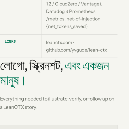
1.2 / CloudZero / Vantage),
Datadog ও Prometheus
/metrics, net-of-injection
(net_tokens_saved)
LINKS
leanctx.com ·
github.com/yvgude/lean-ctx
লোগো, স্ক্রিনশট,
এবং একজন
মানুষ।
Everything needed to illustrate, verify, or follow up on
a LeanCTX story.