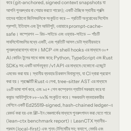
করে (git-anchored, signed context snapshots যা
আপনি পুনরুদ্ধার বা শেয়ার করতে পারেন); একটি ঐচ্ছিক স্থানীয় প্রক্সি
তাদের পাঠানো জিনিসগুলিকে সংকুচিত করে — প্রতিটি অনুরোধের সিস্টেম
প্রম্পট, ইতিহাস এবং টুল আউটপুট, ওয়ায়ারে prompt-cache-
safe। কম্প্রেশন — রিড-সাইডে এবং ওয়্যার-সাইডে — পাঁচটি
সাবসিস্টেমগুলির মধ্যে একটি, এবং প্রতিটি আসল ডেটা স্থানীয়ভাবে
পুনরুদ্ধারযোগ্য থাকে। MCP এবং shell hooks এর মাধ্যমে ৩০+
AI কোডিং টুলের সাথে কাজ করে; Python, TypeScript এবং Rust
SDKs সহ একটি ভার্সনযুক্ত /v1 API এর মাধ্যমে যেকোনো এজেন্টে
এমবেড করা যায়। স্থানীয় ব্যবহার চিরকাল বিনামূল্যে, যা CI দ্বারা প্রয়োগ
করা হয়। প্রজেক্টটি Rust এ লেখা, tree-sitter AST এর মাধ্যমে
২৬টি ভাষা পার্স করে, এবং ৯৫+ শেল কম্প্রেশন প্যাটার্ন সরবরাহ করে যা
কমান্ড আউটপুটকে ৮৮–৯৯% সংকুচিত করে। সঞ্চয়গুলি ব্যবহারকারীর
মেশিনে একটি Ed25519-signed, hash-chained ledger-এ
রেকর্ড করা হয় এবং বিল্ট-ইন বেঞ্চমার্কের মাধ্যমে পুনরুৎপাদন করা যেতে পারে
(lean-ctx benchmark report)। LeanCTX স্থানীয়-
প্রথম (local-first) এবং শূন্য টেলিমেট্রি সহ: ক্যাশে, মেমরি এবং