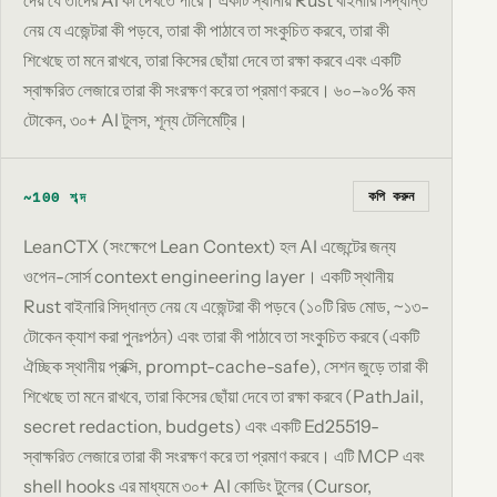
নেয় যে এজেন্টরা কী পড়বে, তারা কী পাঠাবে তা সংকুচিত করবে, তারা কী
শিখেছে তা মনে রাখবে, তারা কিসের ছোঁয়া দেবে তা রক্ষা করবে এবং একটি
স্বাক্ষরিত লেজারে তারা কী সংরক্ষণ করে তা প্রমাণ করবে। ৬০–৯০% কম
টোকেন, ৩০+ AI টুলস, শূন্য টেলিমেট্রি।
কপি করুন
~100 শব্দ
LeanCTX (সংক্ষেপে Lean Context) হল AI এজেন্টের জন্য
ওপেন-সোর্স context engineering layer। একটি স্থানীয়
Rust বাইনারি সিদ্ধান্ত নেয় যে এজেন্টরা কী পড়বে (১০টি রিড মোড, ~১৩-
টোকেন ক্যাশ করা পুনঃপঠন) এবং তারা কী পাঠাবে তা সংকুচিত করবে (একটি
ঐচ্ছিক স্থানীয় প্রক্সি, prompt-cache-safe), সেশন জুড়ে তারা কী
শিখেছে তা মনে রাখবে, তারা কিসের ছোঁয়া দেবে তা রক্ষা করবে (PathJail,
secret redaction, budgets) এবং একটি Ed25519-
স্বাক্ষরিত লেজারে তারা কী সংরক্ষণ করে তা প্রমাণ করবে। এটি MCP এবং
shell hooks এর মাধ্যমে ৩০+ AI কোডিং টুলের (Cursor,