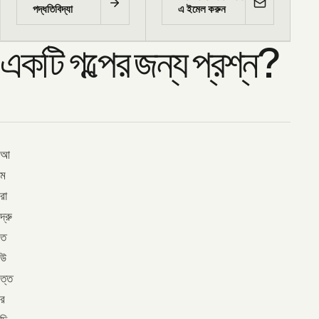
পদ্ধতিবিদ্যা
এ ইমেল করুন
একটি গল্পের জন্য প্রশ্ন?
আ
ম
রা
দ্রু
ত
উ
ত্ত
র