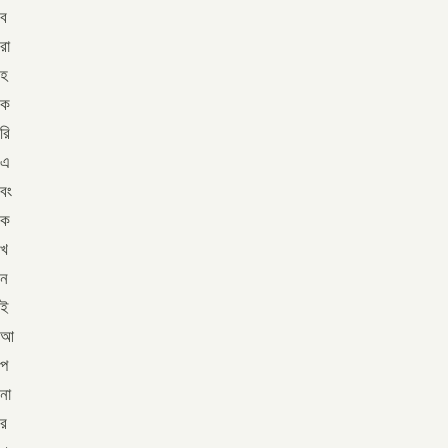
ব
রা
হ
ক
রি
এ
বং
ক
খ
ন
ই
আ
প
না
র