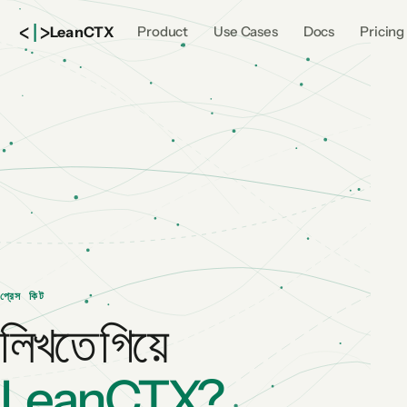
<
|
>
Lean
CTX
Product
Use Cases
Docs
Pricing
প্রেস কিট
লিখতে গিয়ে
LeanCTX?