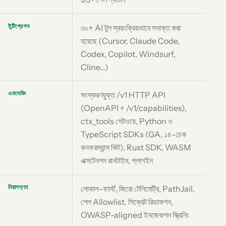
ইন্টিগ্রেশন
৩০+ AI টুল স্বয়ংক্রিয়ভাবে সনাক্ত করা
হয়েছে (Cursor, Claude Code,
Codex, Copilot, Windsurf,
Cline…)
এমবেডিং
সংস্করণযুক্ত /v1 HTTP API
(OpenAPI + /v1/capabilities),
ctx_tools গেটওয়ে, Python ও
TypeScript SDKs (GA, ১৪-চেক
কনফরম্যান্স কিট), Rust SDK, WASM
এক্সটেনশন রানটাইম, প্লাগইন
নিরাপত্তা
লোকাল-ফার্স্ট, জিরো টেলিমেট্রি, PathJail,
শেল Allowlist, সিক্রেট রিডাকশন,
OWASP-aligned ইনজেকশন স্ক্রিনিং