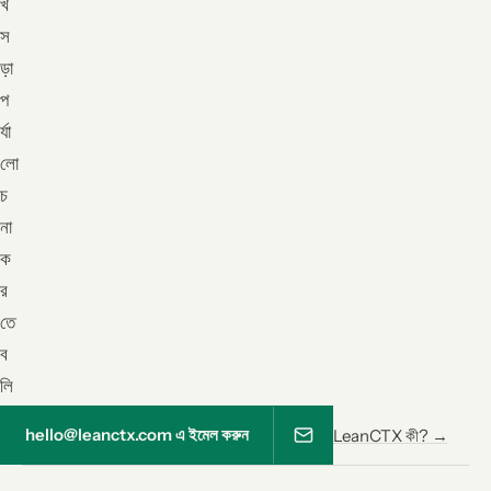
খ
স
ড়া
প
র্যা
লো
চ
না
ক
র
তে
ব
লি
না
hello@leanctx.com এ ইমেল করুন
LeanCTX কী? →
।