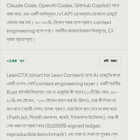
Claude Code, OpenAI Codex, GitHub Copilot) সাথে
কাজ করে, এবং একটি ভার্সনযুক্ত /v1 API এর মাধ্যমে যেকোনো এজেন্টে
এমবেড করা যায়। ৬০–৯০% টোকেন সঞ্চয় হলো প্রমাণ; context
engineering হলো পণ্য। স্থানীয় ব্যবহার চিরকাল বিনামূল্যে, CI
দ্বারা প্রয়োগকৃত।
কপি করুন
~200 শব্দ
LeanCTX (short for Lean Context) হলো AI এজেন্টের জন্য
একটি ওপেন-সোর্স context engineering layer। একটি স্থানীয়
Rust বাইনারি সিদ্ধান্ত নেয় যে এজেন্টরা কী পড়বে (১০টি রিড মোড, ৬০–
৯০% কম টোকেন, ~১৩-টোকেন ক্যাশ করা রি-রিডস), তারা কী শিখল তা
মনে রাখে (স্থায়ী সেশন, নলেজ গ্রাফ), তারা কিসে হাত দেবে তা রক্ষা করে
(PathJail, সিক্রেট রেডাকশন, বাজেট, ইনজেকশন ডিটেকশন), তারা কী
সেভ করল তা প্রমাণ করে (Ed25519-signed ledger,
reproducible benchmark) এবং তারা যা দেখল তা পুনরায় প্লে