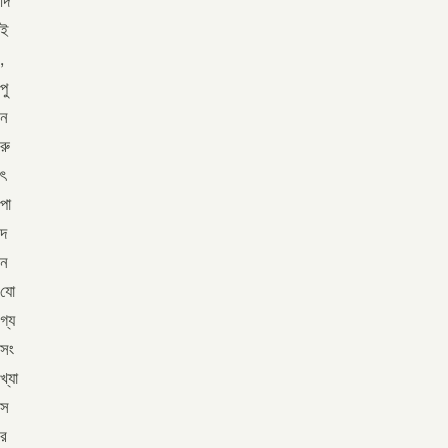
দি
ই
,
পু
ন
রু
ৎ
পা
দ
ন
যো
গ্য
সং
খ্যা
স
র