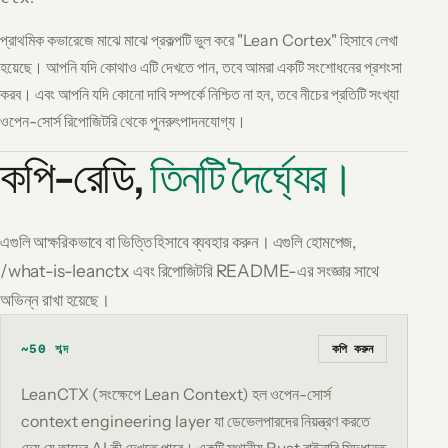
প্রাথমিক কভারেজে মাঝে মাঝে প্রকল্পটি ভুল করে
"Lean Cortex"
হিসাবে লেখা
হয়েছে। আপনি যদি কোথাও এটি দেখতে পান, তবে আমরা একটি সংশোধনের প্রশংসা
করব। এবং আপনি যদি কোনো দাবি সম্পর্কে নিশ্চিত না হন, তবে নীচের প্রতিটি সংখ্যা
ওপেন-সোর্স রিপোজিটরি থেকে পুনরুৎপাদনযোগ্য।
কপি-রেডি,
তিনটি দৈর্ঘ্যের।
এগুলি আক্ষরিকভাবে বা ভিত্তি হিসাবে ব্যবহার করুন। এগুলি হোমপেজ,
/what-is-leanctx এবং রিপোজিটরি README-এর সংজ্ঞার সাথে
অভিন্ন রাখা হয়েছে।
কপি করুন
~50 শব্দ
LeanCTX (সংক্ষেপে Lean Context) হল ওপেন-সোর্স
context engineering layer যা ডেভেলপারদের নিয়ন্ত্রণ করতে
দেয় যে তাদের AI কী দেখতে পারে। একটি স্থানীয় Rust বাইনারি সিদ্ধান্ত