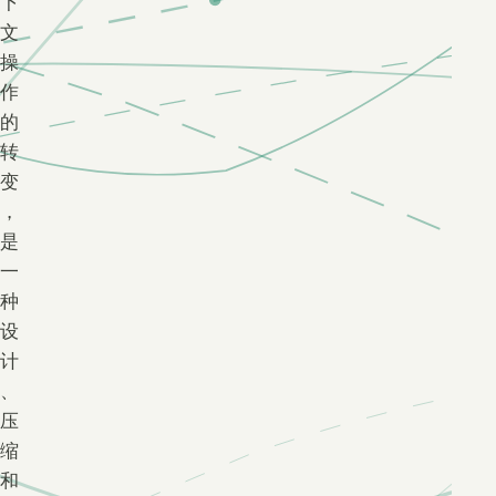
下
文
操
作
的
转
变
，
是
一
种
设
计
、
压
缩
和