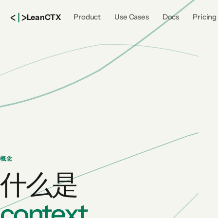
<
|
>
Lean
CTX
Product
Use Cases
Docs
Pricing
概念
什么是
context