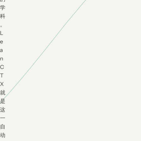
学
科
。
L
e
a
n
C
T
X
就
是
这
一
自
动