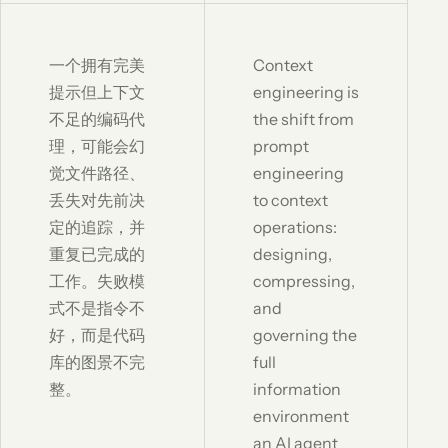
一个拥有完美
Context
提示但上下文
engineering is
不足的编码代
the shift from
理，可能会幻
prompt
觉文件路径、
engineering
丢失对先前决
to context
定的追踪，并
operations:
重复已完成的
designing,
工作。失败模
compressing,
式不是指令不
and
好，而是代码
governing the
库的图景不完
full
整。
information
environment
an AI agent