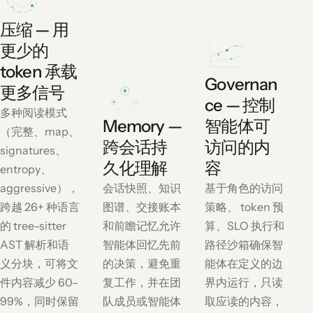
压缩 — 用
更少的
token 承载
Governan
更多信号
ce — 控制
多种阅读模式
Memory —
智能体可
（完整、map、
跨会话持
访问的内
signatures、
久化理解
容
entropy、
aggressive），
会话快照、知识
基于角色的访问
跨越 26+ 种语言
图谱、交接账本
策略、 token 预
的 tree-sitter
和前瞻记忆允许
算、SLO 执行和
AST 解析和语
智能体回忆先前
路径沙箱确保智
义分块，可将文
的决策，避免重
能体在定义的边
件内容减少 60–
复工作，并在团
界内运行，只读
99%，同时保留
队成员或智能体
取应读的内容，