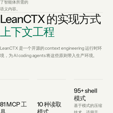
了智能体所需的
语义内容。
LeanCTX 的实现方式
上下文工程
LeanCTX 是一个开源的 context engineering 运行时环
境，为 AI coding agents 将这些原则带入生产环境。
95+ shell
模式
81 MCP 工
10 种读取
基于模式的压缩
具
模式
技术，适用于