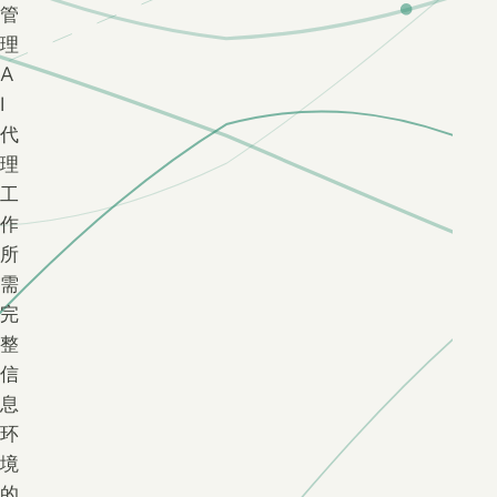
管
理
A
I
代
理
工
作
所
需
完
整
信
息
环
境
的