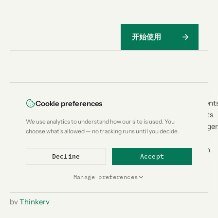
开始使用
<
|
>
PRODUCT
USE CASES
Lean
CTX
How It Works
Coding Agent
Cookie preferences
Architecture
Custom Bots
Context
We use analytics to understand how our site is used. You
Benchmark
Research Age
engineering for
choose what's allowed — no tracking runs until you decide.
Compatibility
Workflow
AI coding
Compare
Automation
agents.
Decline
Accept
Add-ons
Designed &
Metrics
developed in
Manage preferences
Switzerland
by
Thinkery
GmbH
.