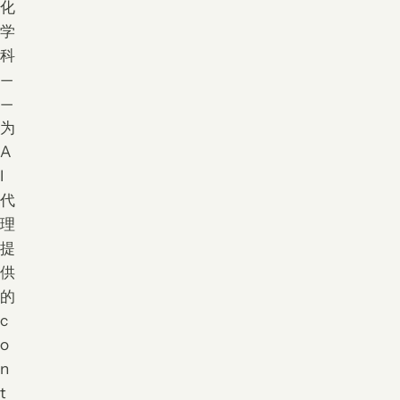
化
学
科
—
—
为
A
I
代
理
提
供
的
c
o
n
t