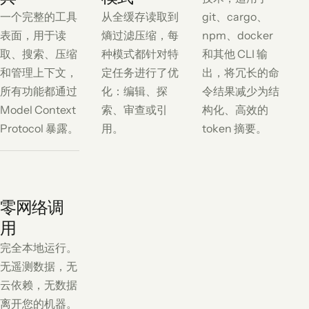
一个完整的工具
从全缓存读取到
git、cargo、
表面，用于读
熵过滤压缩，每
npm、docker
取、搜索、压缩
种模式都针对特
和其他 CLI 输
和管理上下文，
定任务进行了优
出，将冗长的命
所有功能都通过
化：编辑、探
令结果减少为结
Model Context
索、审查或引
构化、高效的
Protocol 暴露。
用。
token 摘要。
零网络调
用
完全本地运行。
无遥测数据，无
云依赖，无数据
离开您的机器。