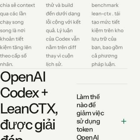
chia sẻ context
thử và build
benchmark
qua các lần
đến dưới dạng
lean-ctx . tái
chạy song
lỗi cộng với kết
tạo mức tiết
song là nơi
quả. Lý luận
kiệm trên kho
khoản tiết
của Codex vẫn
lưu trữ của
kiệm tăng lên
nằm trên diff
bạn, bao gồm
theo cấp số
thay vì cuộn
cả phương
nhân.
lịch sử.
pháp luận.
OpenAI
Codex +
Làm thế
LeanCTX,
nào để
giảm việc
được giải
sử dụng
token
OpenAI