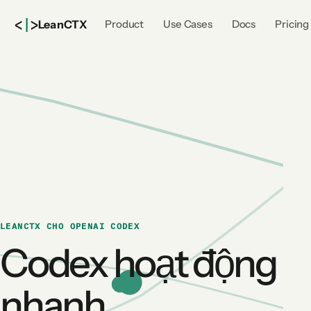
<
|
>
Lean
CTX
Product
Use Cases
Docs
Pricing
LEANCTX CHO OPENAI CODEX
Codex hoạt động
nhanh.