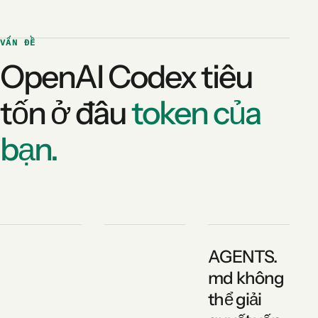
VẤN ĐỀ
OpenAI Codex tiêu
tốn ở đâu
token của
bạn.
AGENTS.
md không
thể giải