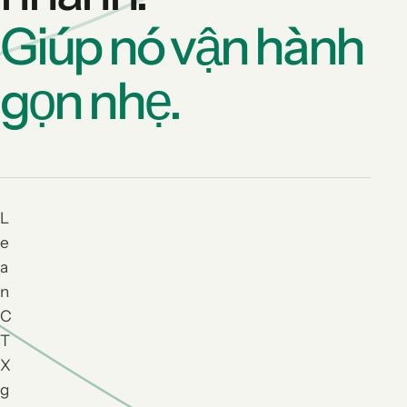
Giúp nó vận hành
gọn nhẹ.
L
e
a
n
C
T
X
g