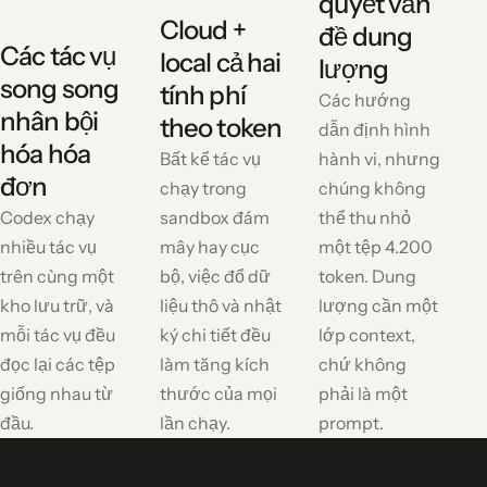
quyết vấn
Cloud +
đề dung
Các tác vụ
local cả hai
lượng
song song
tính phí
Các hướng
nhân bội
theo token
dẫn định hình
hóa hóa
Bất kể tác vụ
hành vi, nhưng
đơn
chạy trong
chúng không
Codex chạy
sandbox đám
thể thu nhỏ
nhiều tác vụ
mây hay cục
một tệp 4.200
trên cùng một
bộ, việc đổ dữ
token. Dung
kho lưu trữ, và
liệu thô và nhật
lượng cần một
mỗi tác vụ đều
ký chi tiết đều
lớp context,
đọc lại các tệp
làm tăng kích
chứ không
giống nhau từ
thước của mọi
phải là một
đầu.
lần chạy.
prompt.