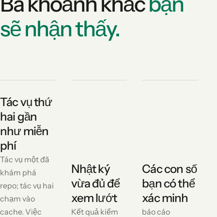
Ba khoảnh khắc
bạn
sẽ nhận thấy.
Tác vụ thứ
hai gần
như miễn
phí
Tác vụ một đã
Nhật ký
Các con số
khám phá
vừa đủ để
bạn có thể
repo; tác vụ hai
xem lướt
xác minh
chạm vào
cache. Việc
Kết quả kiểm
báo cáo