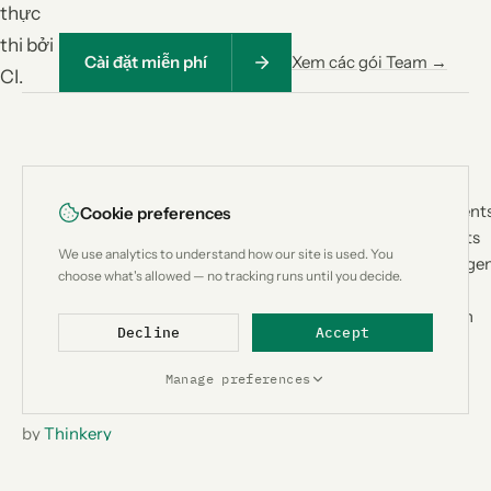
thực
thi bởi
Cài đặt miễn phí
Xem các gói Team →
CI.
<
|
>
PRODUCT
USE CASES
Lean
CTX
How It Works
Coding Agent
Cookie preferences
Architecture
Custom Bots
Context
We use analytics to understand how our site is used. You
Benchmark
Research Age
engineering for
choose what's allowed — no tracking runs until you decide.
Compatibility
Workflow
AI coding
Compare
Automation
agents.
Decline
Accept
Add-ons
Designed &
Metrics
developed in
Manage preferences
Switzerland
by
Thinkery
GmbH
.