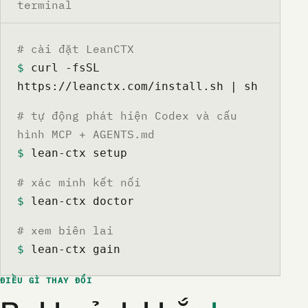
terminal
# cài đặt LeanCTX
$
 curl -fsSL 
https://leanctx.com/install.sh | sh
# tự động phát hiện Codex và cấu
hình MCP + AGENTS.md
$
 lean-ctx setup
# xác minh kết nối
$
 lean-ctx doctor
# xem biên lai
$
 lean-ctx gain
ĐIỀU GÌ THAY ĐỔI