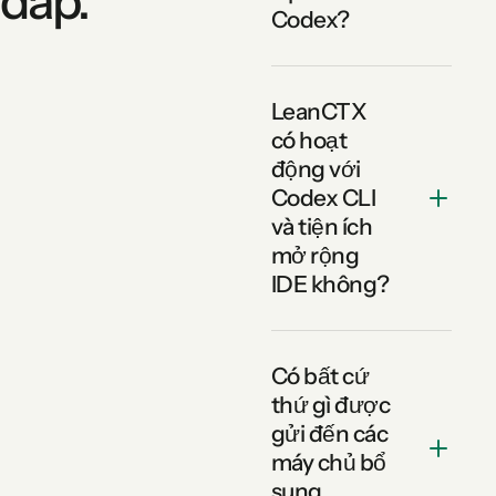
đáp.
Codex?
LeanCTX
có hoạt
động với
Codex CLI
và tiện ích
mở rộng
IDE không?
Có bất cứ
thứ gì được
gửi đến các
máy chủ bổ
sung