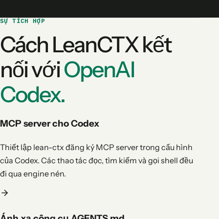
SỰ TÍCH HỢP
Cách LeanCTX kết
nối với
OpenAI
Codex.
MCP server cho Codex
Thiết lập lean-ctx đăng ký MCP server trong cấu hình
của Codex. Các thao tác đọc, tìm kiếm và gọi shell đều
đi qua engine nén.
Ánh xạ công cụ AGENTS.md