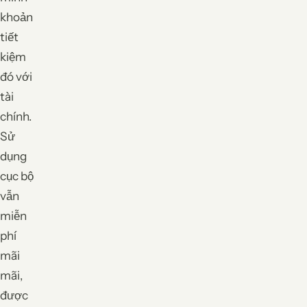
khoản
tiết
kiệm
đó với
tài
chính.
Sử
dụng
cục bộ
vẫn
miễn
phí
mãi
mãi,
được