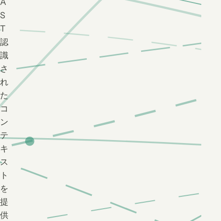
A
S
T
認
識
さ
れ
た
コ
ン
テ
キ
ス
ト
を
提
供