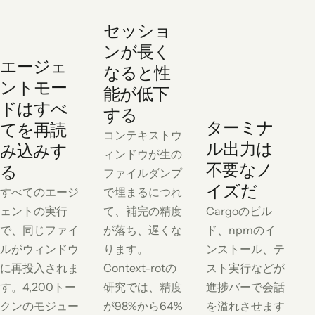
セッショ
ンが長く
エージェ
なると性
ントモー
能が低下
ドはすべ
する
ターミナ
てを再読
コンテキストウ
ル出力は
み込みす
ィンドウが生の
不要なノ
る
ファイルダンプ
イズだ
すべてのエージ
で埋まるにつれ
ェントの実行
て、補完の精度
Cargoのビル
で、同じファイ
が落ち、遅くな
ド、npmのイ
ルがウィンドウ
ります。
ンストール、テ
に再投入されま
Context-rotの
スト実行などが
す。4,200トー
研究では、精度
進捗バーで会話
クンのモジュー
が98%から64%
を溢れさせます