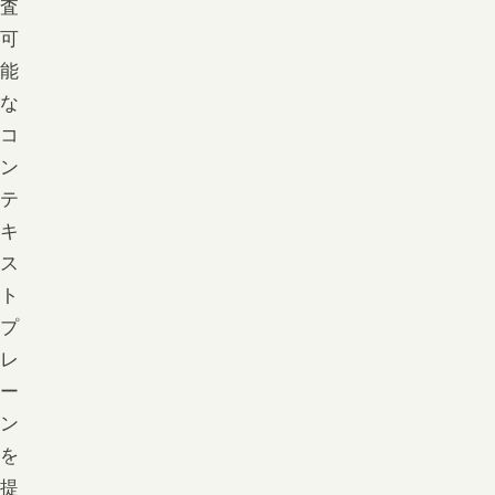
査
可
能
な
コ
ン
テ
キ
ス
ト
プ
レ
ー
ン
を
提