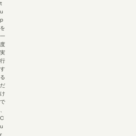
t
u
p
を
一
度
実
行
す
る
だ
け
で
、
C
u
r