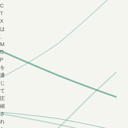
C
T
X
は
、
M
C
P
を
通
じ
て
圧
縮
さ
れ