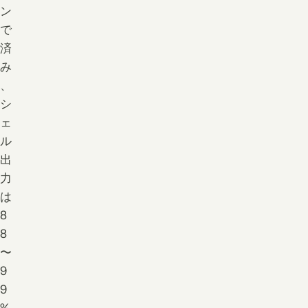
ン
で
済
み
、
シ
ェ
ル
出
力
は
8
8
〜
9
9
%