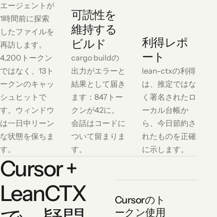
エージェントが
可読性を
1時間前に探索
維持する
したファイルを
利得レポ
ビルド
再訪します。
ート
4,200トークン
cargo buildの
ではなく、13ト
出力がエラーと
lean-ctxの利得
ークンのキャッ
結果として届き
は、推定ではな
シュヒットで
ます：847トー
く署名されたロ
す。ウィンドウ
クンが42に。
ーカル台帳か
は一日中リーン
会話はコードに
ら、今日節約さ
な状態を保ちま
ついて留まりま
れたものを正確
す。
す。
に示します。
Cursor +
LeanCTX
Cursorのト
ークン使用