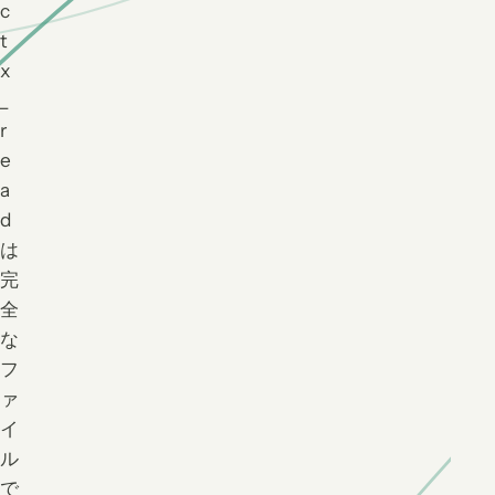
c
t
x
_
r
e
a
d
は
完
全
な
フ
ァ
イ
ル
で