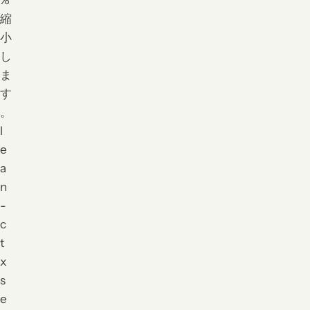
縮
小
し
ま
す
。
l
e
a
n
-
c
t
x
s
e