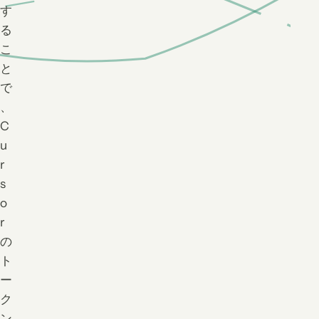
す
る
こ
と
で
、
C
u
r
s
o
r
の
ト
ー
ク
ン