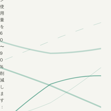
使
用
量
を
6
0
〜
9
0
%
削
減
し
ま
す
：