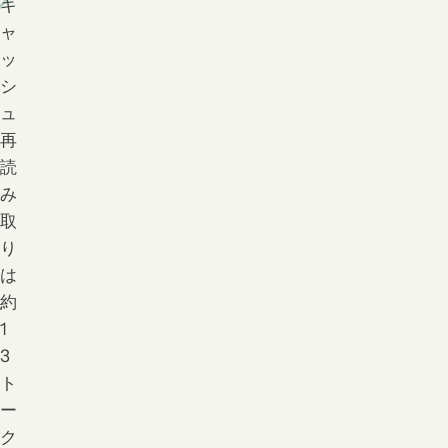
キ
ャ
ッ
シ
ュ
再
読
み
取
り
は
約
1
3
ト
ー
ク