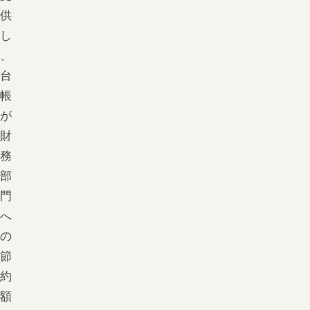
供
し
、
台
帳
が
財
務
部
門
へ
の
節
約
額