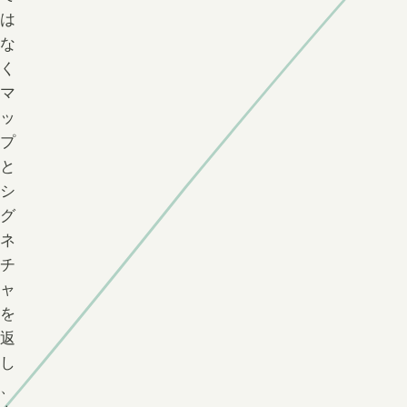
は
な
く
マ
ッ
プ
と
シ
グ
ネ
チ
ャ
を
返
し
、