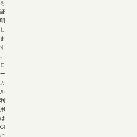
を
証
明
し
ま
す
。
ロ
ー
カ
ル
利
用
は
CI
に