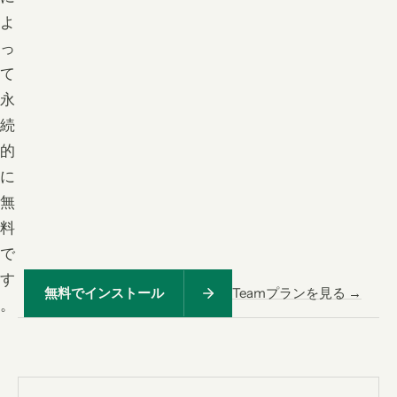
よ
っ
て
永
続
的
に
無
料
で
す
無料でインストール
Teamプランを見る →
。
<
|
>
PRODUCT
USE CASES
Lean
CTX