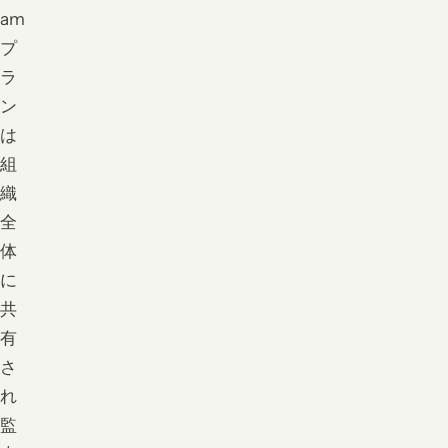
am
プ
ラ
ン
は
組
織
全
体
に
共
有
さ
れ
監