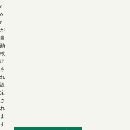
s
o
r
が
自
動
検
出
さ
れ
設
定
さ
れ
ま
す