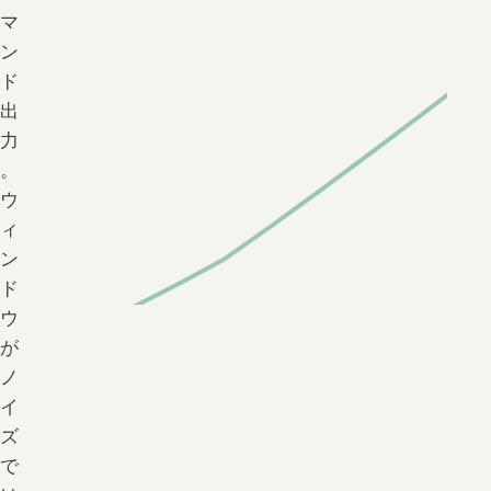
マ
ン
ド
出
力
。
ウ
ィ
ン
ド
ウ
が
ノ
イ
ズ
で