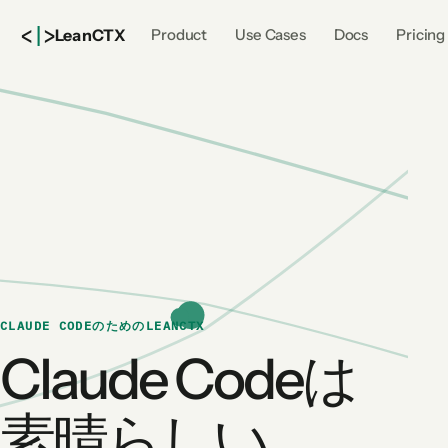
<
|
>
Lean
CTX
Product
Use Cases
Docs
Pricing
CLAUDE CODEのためのLEANCTX
Claude Codeは
素晴らしい。