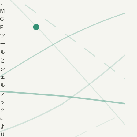
、
M
C
P
ツ
ー
ル
と
シ
ェ
ル
フ
ッ
ク
に
よ
り