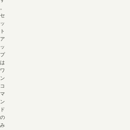
。
セ
ッ
ト
ア
ッ
プ
は
ワ
ン
コ
マ
ン
ド
の
み