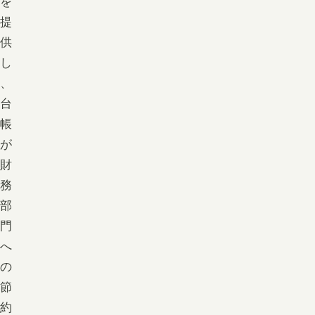
を
提
供
し
、
台
帳
が
財
務
部
門
へ
の
節
約