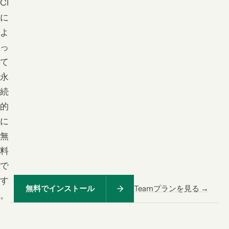
CI
に
よ
っ
て
永
続
的
に
無
料
で
す
無料でインストール
Teamプランを見る →
。