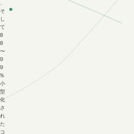
、
そ
し
て
8
8
〜
9
9
%
小
型
化
さ
れ
た
コ