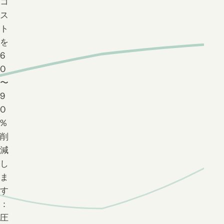
コ
ス
ト
を
6
0
〜
9
0
%
削
減
し
ま
す
：
圧