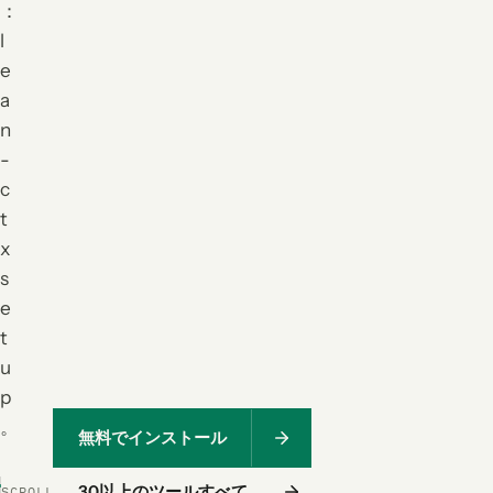
：
l
e
a
n
-
c
t
x
s
e
t
u
p
。
無料でインストール
30以上のツールすべて
SCROLL