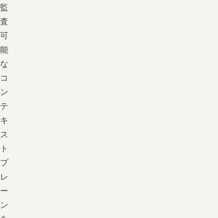
監
査
可
能
な
コ
ン
テ
キ
ス
ト
プ
レ
ー
ン