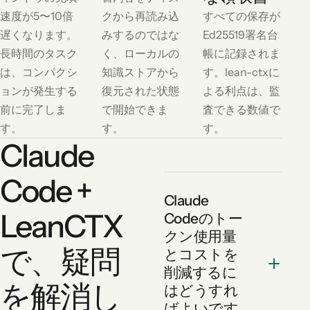
速度が5〜10倍
クから再読み込
すべての保存が
遅くなります。
みするのではな
Ed25519署名台
長時間のタスク
く、ローカルの
帳に記録されま
は、コンパクシ
知識ストアから
す。lean-ctxに
ョンが発生する
復元された状態
よる利点は、監
前に完了しま
で開始できま
査できる数値で
す。
す。
す。
Claude
Code +
Claude
LeanCTX
Codeのトー
クン使用量
で、疑問
とコストを
削減するに
を解消し
はどうすれ
ばよいです