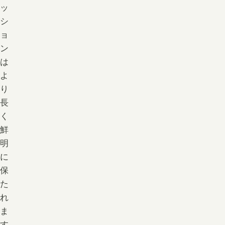
ッ
シ
ョ
ン
は
よ
り
長
く
鮮
明
に
保
た
れ
ま
す