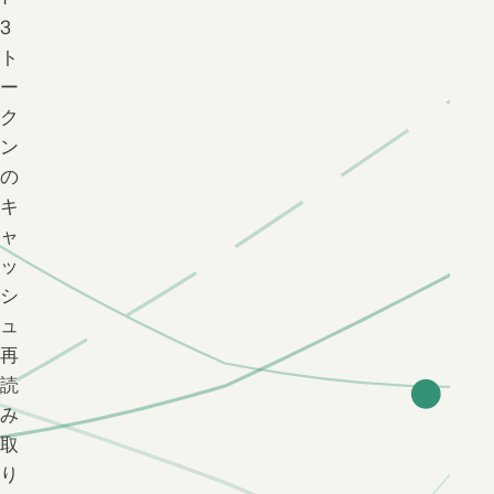
3
ト
ー
ク
ン
の
キ
ャ
ッ
シ
ュ
再
読
み
取
り