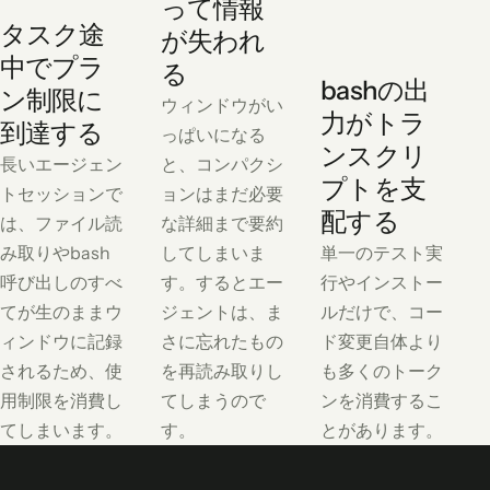
って情報
タスク途
が失われ
中でプラ
る
bashの出
ン制限に
ウィンドウがい
力がトラ
到達する
っぱいになる
ンスクリ
長いエージェン
と、コンパクシ
プトを支
トセッションで
ョンはまだ必要
配する
は、ファイル読
な詳細まで要約
み取りやbash
してしまいま
単一のテスト実
呼び出しのすべ
す。するとエー
行やインストー
てが生のままウ
ジェントは、ま
ルだけで、コー
ィンドウに記録
さに忘れたもの
ド変更自体より
されるため、使
を再読み取りし
も多くのトーク
用制限を消費し
てしまうので
ンを消費するこ
てしまいます。
す。
とがあります。