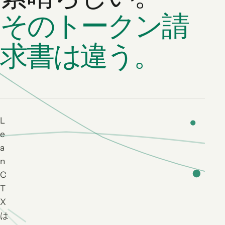
そのトークン請
求書は違う。
L
e
a
n
C
T
X
は