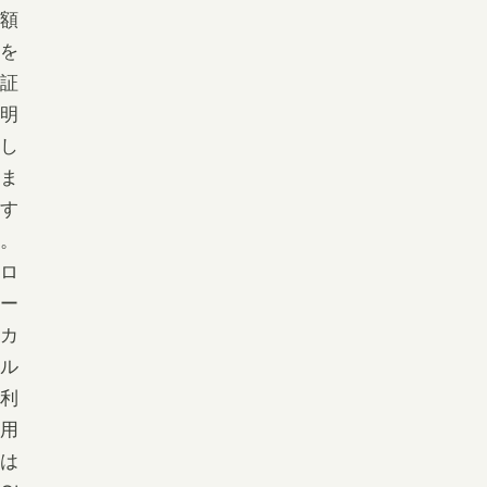
額
を
証
明
し
ま
す
。
ロ
ー
カ
ル
利
用
は