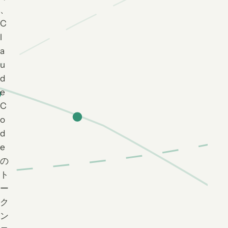
、
C
l
a
u
d
e
C
o
d
e
の
ト
ー
ク
ン