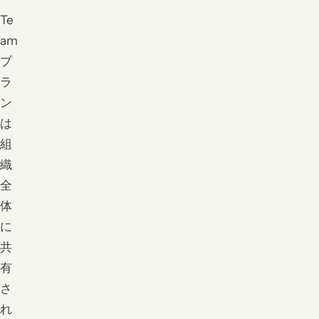
Te
am
プ
ラ
ン
は
組
織
全
体
に
共
有
さ
れ