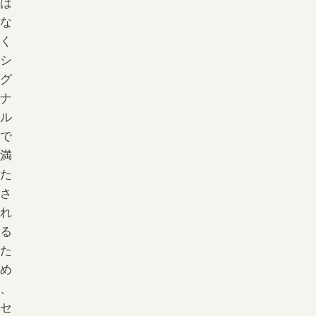
は
な
く
シ
グ
ナ
ル
で
満
た
さ
れ
る
た
め
、
セ