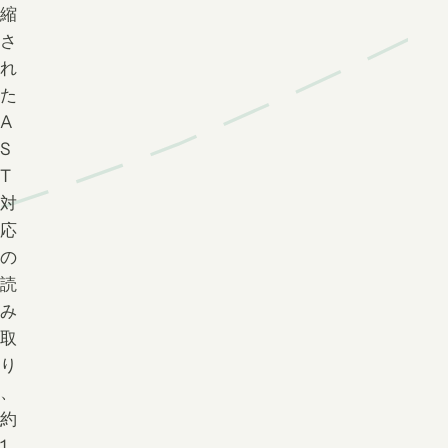
縮
さ
れ
た
A
S
T
対
応
の
読
み
取
り
、
約
1