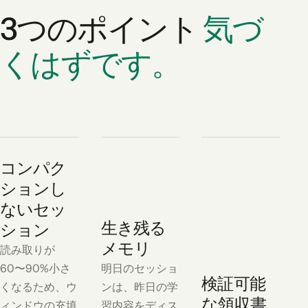
3つのポイント
気づ
くはずです。
コンパク
ションし
ないセッ
生き残る
ション
メモリ
読み取りが
60〜90%小さ
明日のセッショ
検証可能
くなるため、ウ
ンは、昨日の学
な領収書
ィンドウの充填
習内容をディス