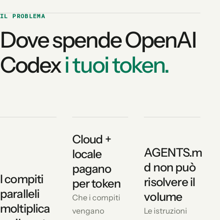
IL PROBLEMA
Dove spende OpenAI
Codex
i tuoi token.
Cloud +
AGENTS.m
locale
d non può
pagano
I compiti
risolvere il
per token
paralleli
volume
Che i compiti
moltiplica
vengano
Le istruzioni