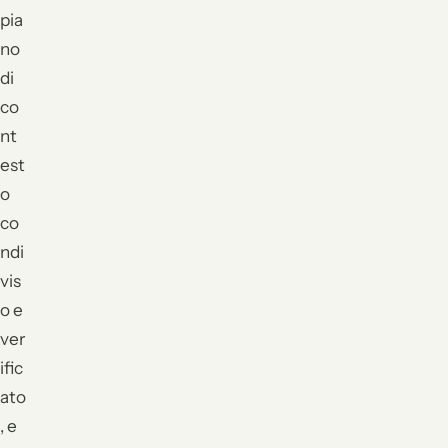
pia
no
di
co
nt
est
o
co
ndi
vis
o e
ver
ific
ato
, e