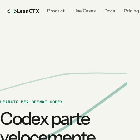
<
|
>
Lean
CTX
Product
Use Cases
Docs
Pricing
LEANCTX PER OPENAI CODEX
Codex parte
velocemente.