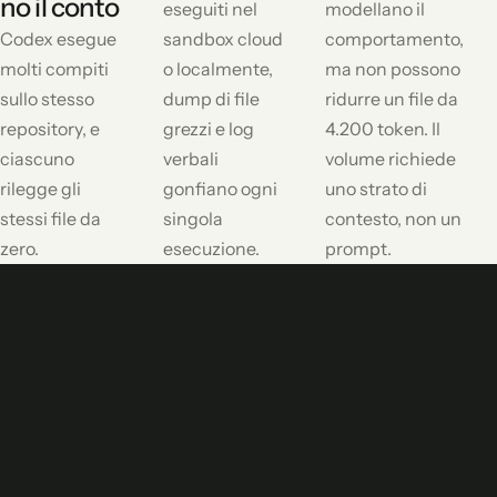
no il conto
eseguiti nel
modellano il
Codex esegue
sandbox cloud
comportamento,
molti compiti
o localmente,
ma non possono
sullo stesso
dump di file
ridurre un file da
repository, e
grezzi e log
4.200 token. Il
ciascuno
verbali
volume richiede
rilegge gli
gonfiano ogni
uno strato di
stessi file da
singola
contesto, non un
zero.
esecuzione.
prompt.