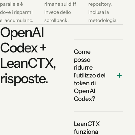
parallele è
rimane sul diff
repository,
dove i risparmi
invece dello
inclusa la
si accumulano.
scrollback.
metodologia.
OpenAI
Codex +
Come
LeanCTX,
posso
ridurre
risposte.
l'utilizzo dei
token di
OpenAI
Codex?
LeanCTX
funziona