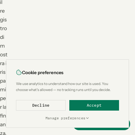
il
re
gis
tro
di
m
ost
ra i
ris
Cookie preferences
par
We use analytics to understand how our site is used. You
mi
choose what's allowed — no tracking runs until you decide.
pe
Decline
Accept
r la
fin
Manage preferences
an
Support this project
za.