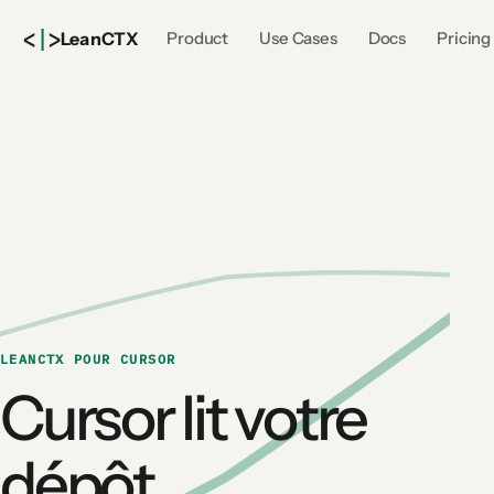
<
|
>
Lean
CTX
Product
Use Cases
Docs
Pricing
LEANCTX POUR CURSOR
Cursor lit votre
dépôt