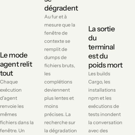
dégradent
Au fur et à
mesure que la
La sortie
fenêtre de
du
contexte se
terminal
remplit de
Le mode
est du
dumps de
agent relit
poids mort
fichiers bruts,
tout
les
Les builds
Chaque
complétions
Cargo, les
exécution
deviennent
installations
d'agent
plus lentes et
npm et les
renvoie les
moins
exécutions de
mêmes
précises. La
tests inondent
fichiers dans la
recherche sur
la conversation
fenêtre. Un
la dégradation
avec des