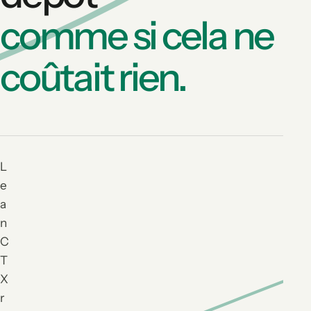
comme si cela ne
coûtait rien.
L
e
a
n
C
T
X
r