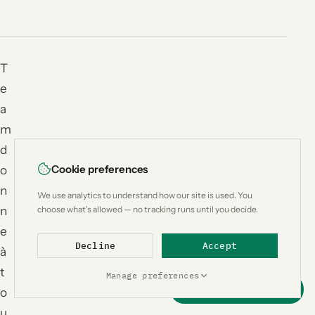
T
e
a
m
d
Cookie preferences
o
n
We use analytics to understand how our site is used. You
n
choose what's allowed — no tracking runs until you decide.
e
Decline
Accept
à
t
Manage preferences
Support this project
o
u