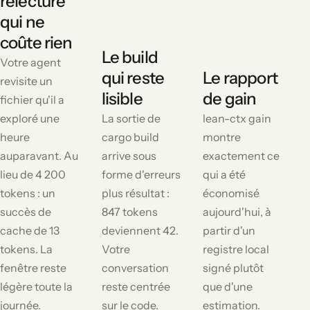
relecture
qui ne
coûte rien
Le build
Votre agent
qui reste
Le rapport
revisite un
lisible
de gain
fichier qu'il a
exploré une
La sortie de
lean-ctx gain
heure
cargo build
montre
auparavant. Au
arrive sous
exactement ce
lieu de 4 200
forme d'erreurs
qui a été
tokens : un
plus résultat :
économisé
succès de
847 tokens
aujourd'hui, à
cache de 13
deviennent 42.
partir d'un
tokens. La
Votre
registre local
fenêtre reste
conversation
signé plutôt
légère toute la
reste centrée
que d'une
journée.
sur le code.
estimation.