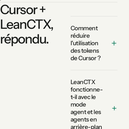
Cursor +
LeanCTX,
Comment
répondu.
réduire
l'utilisation
des tokens
de Cursor ?
LeanCTX
fonctionne-
t-il avec le
mode
agent et les
agents en
arrière-plan