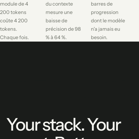
module de 4
du contexte
barres de
200 tokens
mesure une
progression
coûte 4 200
baisse de
dont le modèle
tokens.
précision de 98
n'a jamais eu
Chaque fois.
% à 64 %.
besoin.
Your stack. Your