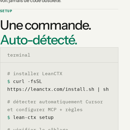
voit jamais de code obsolète.
SETUP
Une commande.
Auto-détecté.
terminal
# installer LeanCTX
$
 curl -fsSL 
https://leanctx.com/install.sh | sh
# détecter automatiquement Cursor
et configurer MCP + règles
$
 lean-ctx setup
# vérifier le câblage