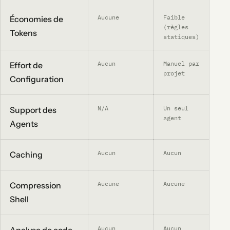
Aucune
Faible
✓
60
Économies de
(règles
Tokens
statiques)
Aucun
Manuel par
✓
Un
Effort de
projet
Configuration
N/A
Un seul
✓
Pl
Support des
agent
Agents
Aucun
Aucun
✓
Au
Caching
Aucune
Aucune
✓
Pl
Compression
Shell
Aucun
Aucun
✓
AS