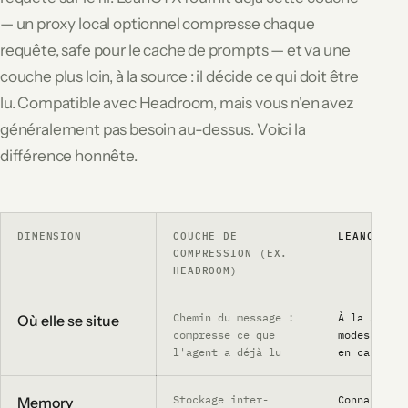
— un proxy local optionnel compresse chaque
requête, safe pour le cache de prompts — et va une
couche plus loin, à la source : il décide ce qui doit être
lu. Compatible avec Headroom, mais vous n'en avez
généralement pas besoin au-dessus. Voici la
différence honnête.
DIMENSION
COUCHE DE
LEANCTX
COMPRESSION (EX.
HEADROOM)
Chemin du message :
À la source
Où elle se situe
compresse ce que
modes, rout
l'agent a déjà lu
en cache de
Stockage inter-
Connaissanc
Memory