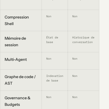
Non
Non
No
Compression
Shell
État de
Historique de
Fo
Mémoire de
base
conversation
(m
session
Non
Non
Li
Multi-Agent
ag
Indexation
Non
No
Graphe de code /
de base
AST
Non
Non
No
Governance &
Budgets