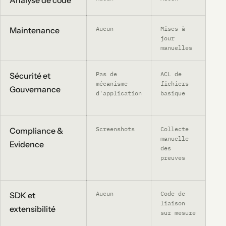
Analyse de code
Aucun
Mises à
✓
Au
Maintenance
jour
manuelles
Pas de
ACL de
✓
Al
Sécurité et
mécanisme
fichiers
sh
Gouvernance
d'application
basique
de
(c
Screenshots
Collecte
✓
Bu
Compliance &
manuelle
vé
Evidence
des
ve
preuves
42
po
Aucun
Code de
✓
SD
SDK et
liaison
14
extensibilité
sur mesure
pa
et