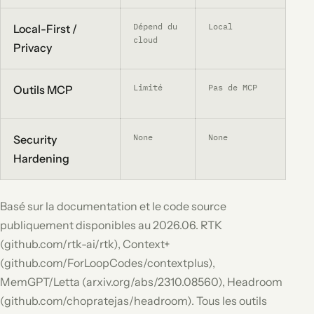
Dépend du
Local
Ba
Local-First /
cloud
Privacy
Limité
Pas de MCP
Pa
Outils MCP
None
None
Ba
Security
Hardening
Basé sur la documentation et le code source
publiquement disponibles au 2026.06. RTK
(github.com/rtk-ai/rtk), Context+
(github.com/ForLoopCodes/contextplus),
MemGPT/Letta (arxiv.org/abs/2310.08560), Headroom
(github.com/chopratejas/headroom). Tous les outils