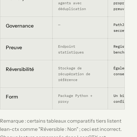
agents avec
propriétés,
déduplication
preuves
—
PathJail, a
Governance
secrets, bu
Endpoint
Registre si
Preuve
statistiques
benchmark r
Stockage de
Également r
Réversibilité
récupération de
conservé ct
référence
Package Python +
Un binaire 
Form
proxy
configurati
Remarque : certains tableaux comparatifs tiers listent
lean-ctx comme "Réversible : Non" ; ceci est incorrect.