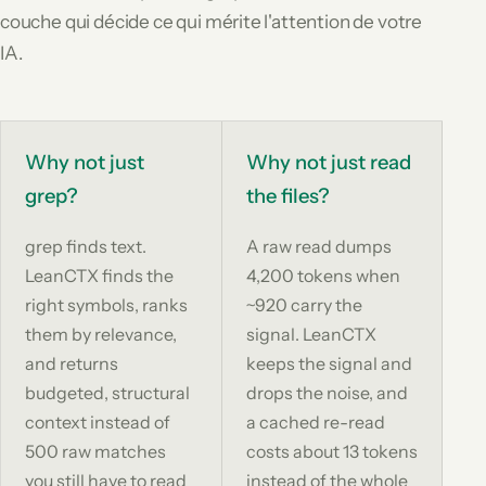
couche qui décide ce qui mérite l'attention de votre
IA.
Why not just
Why not just read
grep?
the files?
grep finds text.
A raw read dumps
LeanCTX finds the
4,200 tokens when
right symbols, ranks
~920 carry the
them by relevance,
signal. LeanCTX
and returns
keeps the signal and
budgeted, structural
drops the noise, and
context instead of
a cached re-read
500 raw matches
costs about 13 tokens
you still have to read
instead of the whole