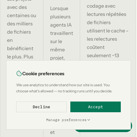
codage avec
avec des
Lorsque
lectures répétées
centaines ou
plusieurs
de fichiers
des milliers
agents IA
utilisent le cache -
de fichiers
travaillent
les relectures
en
sur le
coûtent
bénéficient
même
seulement ~13
le plus. Plus
projet,
tokens au lieu de
il y a de
LeanCTX
milliers.
contexte à
Cookie preferences
leur
gérer, plus
fournit un
We use analytics to understand how our site is used. You
les
cerveau
choose what's allowed — no tracking runs until you decide.
économies
partagé :
sont
un
Decline
Accept
importantes.
contexte
Manage preferences
cohérent
Support this project
et