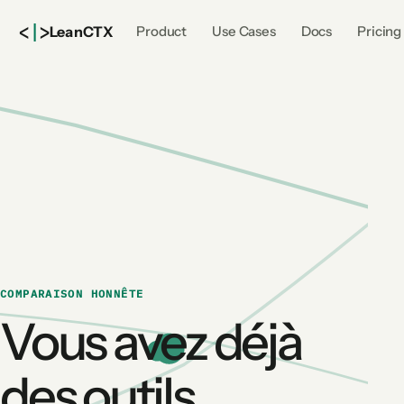
<
|
>
Lean
CTX
Product
Use Cases
Docs
Pricing
COMPARAISON HONNÊTE
Vous avez déjà
des outils.