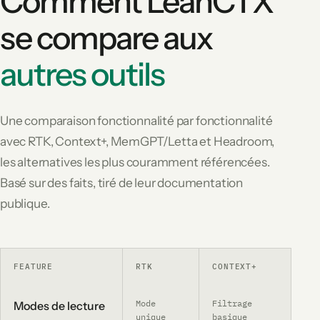
Comment LeanCTX
se compare aux
autres outils
Une comparaison fonctionnalité par fonctionnalité
avec RTK, Context+, MemGPT/Letta et Headroom,
les alternatives les plus couramment référencées.
Basé sur des faits, tiré de leur documentation
publique.
FEATURE
RTK
CONTEXT+
M
Mode
Filtrage
N/
Modes de lecture
unique
basique