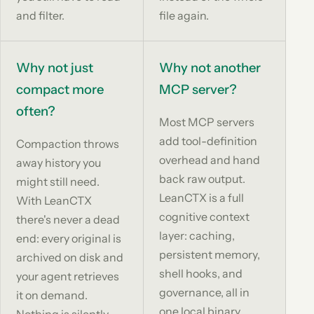
and filter.
file again.
Why not just
Why not another
compact more
MCP server?
often?
Most MCP servers
add tool-definition
Compaction throws
overhead and hand
away history you
back raw output.
might still need.
LeanCTX is a full
With LeanCTX
cognitive context
there's never a dead
layer: caching,
end: every original is
persistent memory,
archived on disk and
shell hooks, and
your agent retrieves
governance, all in
it on demand.
one local binary.
Nothing is silently