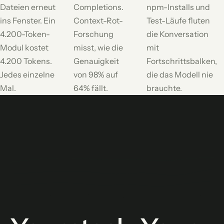
Dateien erneut
Completions.
npm-Installs und
ins Fenster. Ein
Context-Rot-
Test-Läufe fluten
4.200-Token-
Forschung
die Konversation
Modul kostet
misst, wie die
mit
4.200 Tokens.
Genauigkeit
Fortschrittsbalken,
Jedes einzelne
von 98% auf
die das Modell nie
Mal.
64% fällt.
brauchte.