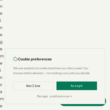
n
e
i
n
e
g
e
m
Cookie preferences
e
We use analytics to understand how our site is used. You
i
choose what's allowed — no tracking runs until you decide.
n
s
Decline
Accept
a
Manage preferences
m
Support this project
e