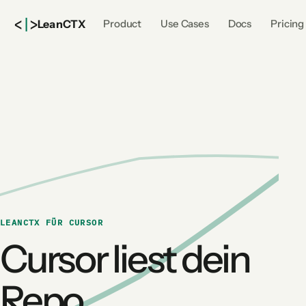
<
|
>
Lean
CTX
Product
Use Cases
Docs
Pricing
LEANCTX FÜR CURSOR
Cursor liest dein
Repo,