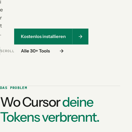
i
e
r
t
.
Kostenlos installieren
Alle 30+ Tools
SCROLL
DAS PROBLEM
Wo Cursor
deine
Tokens verbrennt.