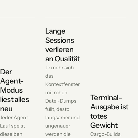
Lange
Sessions
verlieren
an Qualität
Je mehr sich
Der
das
Agent-
Kontextfenster
Modus
mit rohen
Terminal-
liest alles
Datei-Dumps
Ausgabe ist
neu
füllt, desto
totes
Jeder Agent-
langsamer und
Gewicht
Lauf speist
ungenauer
dieselben
werden die
Cargo-Builds,