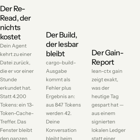
Der Re-
Read, der
nichts
Der Build,
kostet
der lesbar
Dein Agent
Der Gain-
bleibt
kehrt zu einer
Report
Datei zurück,
cargo-build-
die er vor einer
Ausgabe
lean-ctx gain
Stunde
kommt als
zeigt exakt,
erkundet hat.
Fehler plus
was der
Statt 4.200
Ergebnis an:
heutige Tag
Tokens: ein 13-
aus 847 Tokens
gespart hat —
Token-Cache-
werden 42.
aus einem
Treffer. Das
Deine
signierten
Fenster bleibt
Konversation
lokalen Ledger
den ganzen
bleibt beim
statt einer